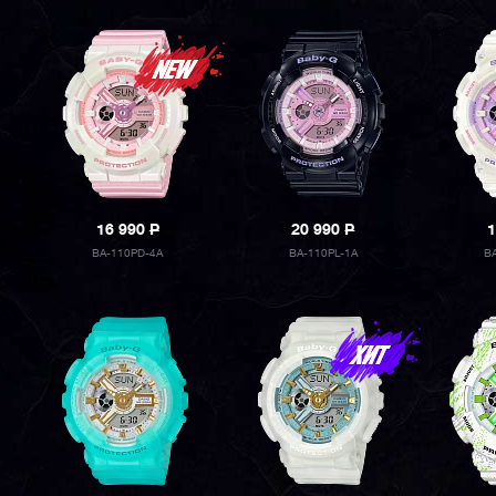
16 990
P
20 990
P
1
BA-110PD-4A
BA-110PL-1A
B