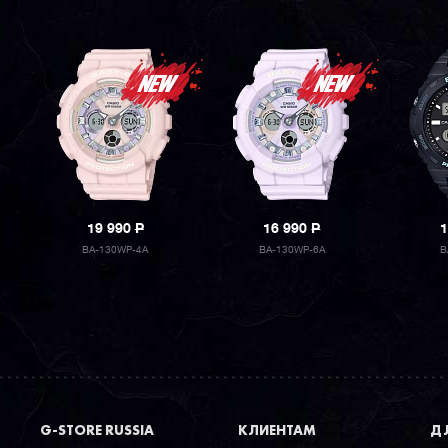
19 990
P
16 990
P
1
BA-130WP-4A
BA-130WP-6A
B
G-STORE RUSSIA
КЛИЕНТАМ
ДЛ