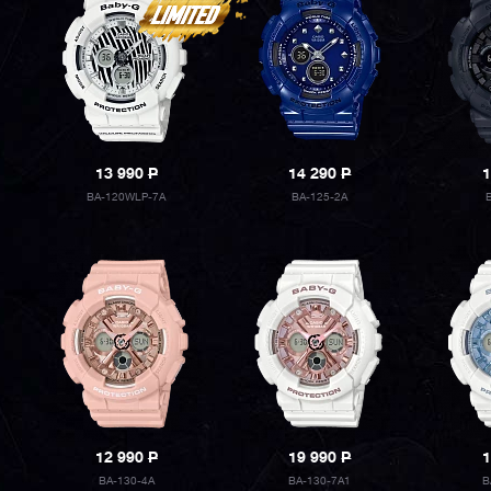
13 990
P
14 290
P
1
BA-120WLP-7A
BA-125-2A
12 990
P
19 990
P
1
BA-130-4A
BA-130-7A1
B