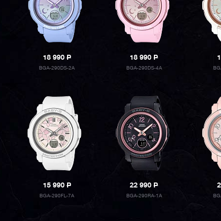
18 990
P
18 990
P
1
BGA-290DS-2A
BGA-290DS-4A
BG
15 990
P
22 990
P
2
BGA-290FL-7A
BGA-290RA-1A
BG