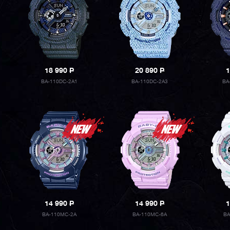
18 990
P
20 890
P
1
BA-110DC-2A1
BA-110DC-2A3
BA
14 990
P
14 990
P
1
BA-110MC-2A
BA-110MC-6A
BA