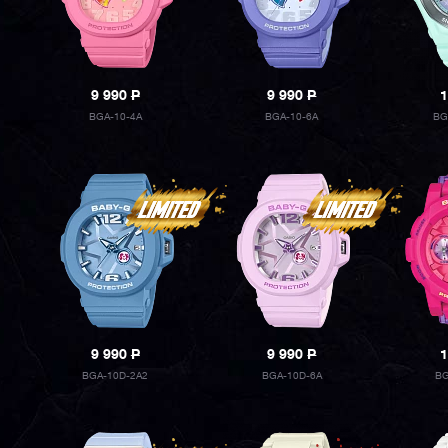
9 990
P
9 990
P
1
BGA-10-4A
BGA-10-6A
BG
9 990
P
9 990
P
1
BGA-10D-2A2
BGA-10D-6A
BG