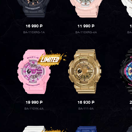
16 990
P
11 990
P
1
BA-110XRG-1A
BA-110XRG-4A
BA
19 990
P
16 930
P
2
BA-110YK-4A
BA-111-9A