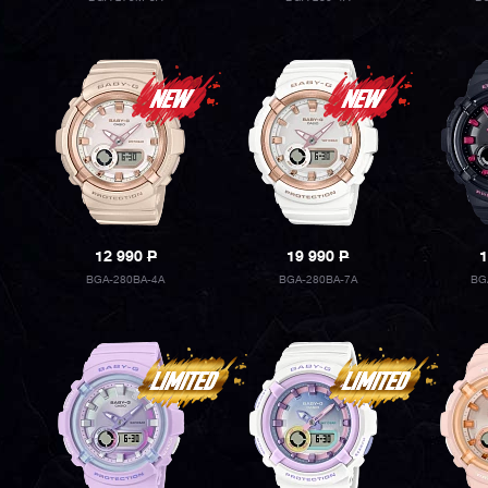
12 990
P
19 990
P
1
BGA-280BA-4A
BGA-280BA-7A
BG