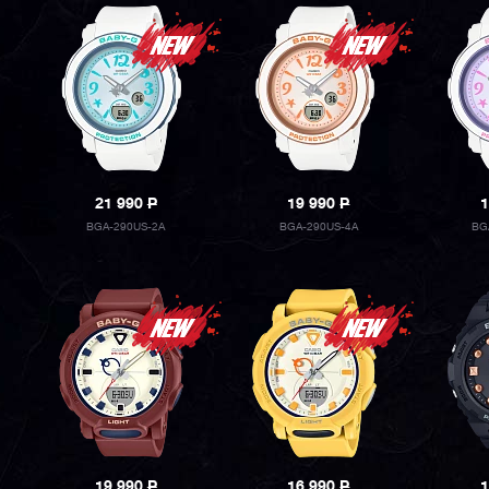
21 990
P
19 990
P
1
BGA-290US-2A
BGA-290US-4A
BG
19 990
P
16 990
P
1