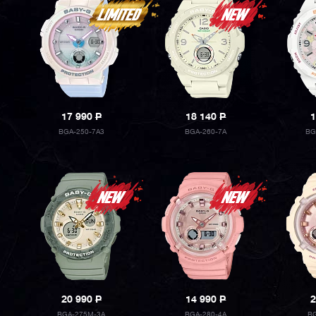
17 990
P
18 140
P
1
BGA-250-7A3
BGA-260-7A
BG
20 990
P
14 990
P
2
BGA-275M-3A
BGA-280-4A
BG