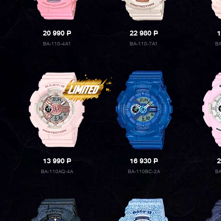
20 990
P
22 980
P
1
BA-110-4A1
BA-110-7A1
B
13 990
P
16 930
P
2
BA-110AQ-4A
BA-110BC-2A
B