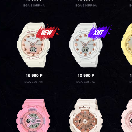
BGA-310RP-4A
BGA-310RP-9A
B
16 990
P
10 990
P
1
BGA-320-7A1
BGA-320-7A2
B