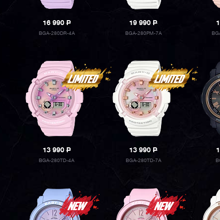
16 990
P
19 990
P
1
BGA-280DR-4A
BGA-280PM-7A
BG
13 990
P
13 990
P
1
BGA-280TD-4A
BGA-280TD-7A
B