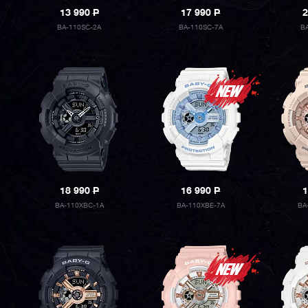
13 990
P
17 990
P
2
BA-110SC-2A
BA-110SC-7A
B
18 990
P
16 990
P
1
BA-110XBC-1A
BA-110XBE-7A
BA