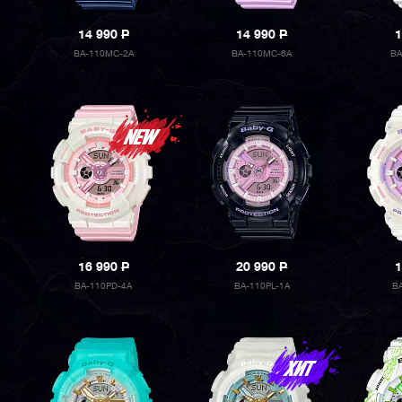
14 990
P
14 990
P
1
BA-110MC-2A
BA-110MC-6A
BA
16 990
P
20 990
P
1
BA-110PD-4A
BA-110PL-1A
B