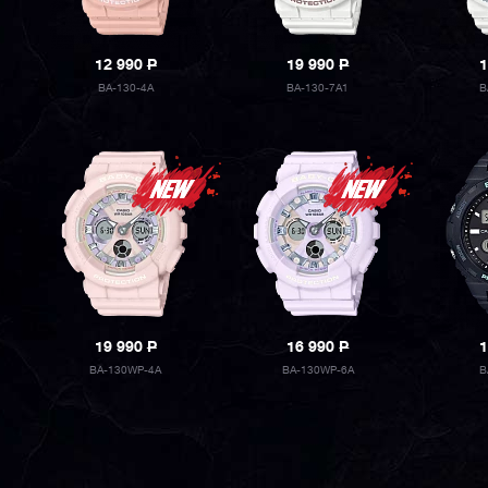
12 990
P
19 990
P
1
BA-130-4A
BA-130-7A1
B
19 990
P
16 990
P
1
BA-130WP-4A
BA-130WP-6A
B