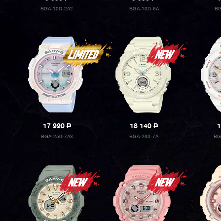
BGA-10D-2A2
BGA-10D-6A
BG
17 990
P
18 140
P
1
BGA-250-7A3
BGA-260-7A
BG