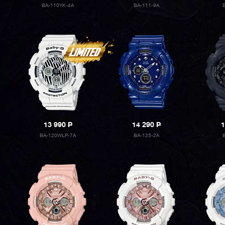
BA-110YK-4A
BA-111-9A
13 990
P
14 290
P
1
BA-120WLP-7A
BA-125-2A