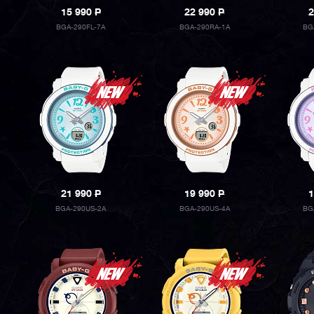
15 990
P
22 990
P
2
BGA-290FL-7A
BGA-290RA-1A
BG
21 990
P
19 990
P
1
BGA-290US-2A
BGA-290US-4A
BG