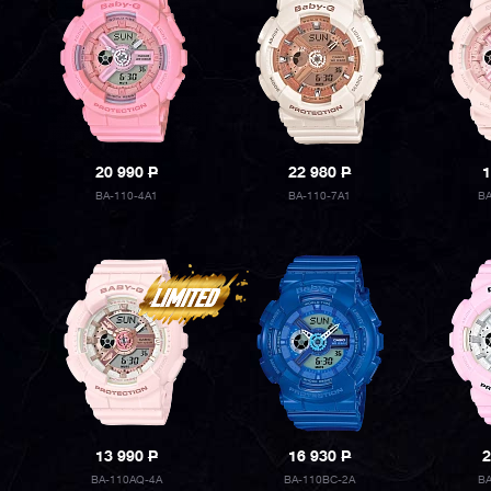
20 990
P
22 980
P
1
BA-110-4A1
BA-110-7A1
B
13 990
P
16 930
P
2
BA-110AQ-4A
BA-110BC-2A
B