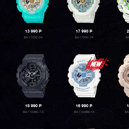
13 990
P
17 990
P
2
BA-110SC-2A
BA-110SC-7A
B
18 990
P
16 990
P
1
BA-110XBC-1A
BA-110XBE-7A
BA