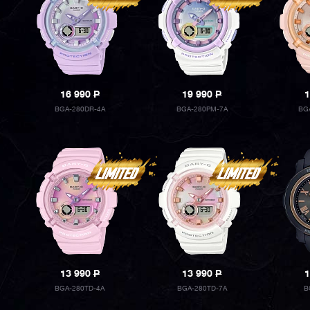
16 990
P
19 990
P
1
BGA-280DR-4A
BGA-280PM-7A
BG
13 990
P
13 990
P
1
BGA-280TD-4A
BGA-280TD-7A
B