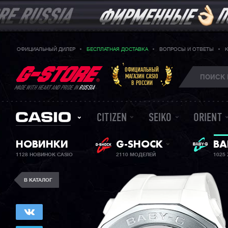
ОФИЦИАЛЬНЫЙ ДИЛЕР
БЕСПЛАТНАЯ ДОСТАВКА
ВОПРОСЫ И ОТВЕТЫ
ОФИЦИАЛЬНЫЙ
МАГАЗИН CASIO
В РОССИИ
MADE WITH HEART AND PRIDE IN
RUSSIA
CITIZEN
SEIKO
ORIENT
ЖЕ
НОВИНКИ
G-SHOCK
BA
1128 НОВИНОК CASIO
2110 МОДЕЛЕЙ
1025
В КАТАЛОГ