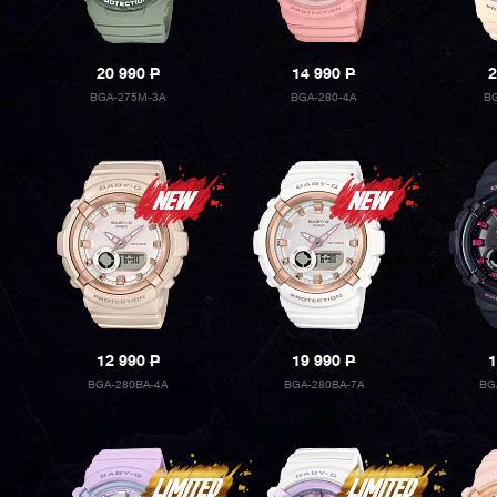
20 990
P
14 990
P
2
BGA-275M-3A
BGA-280-4A
BG
12 990
P
19 990
P
1
BGA-280BA-4A
BGA-280BA-7A
BG