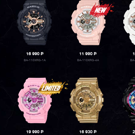
16 990
P
11 990
P
1
BA-110XRG-1A
BA-110XRG-4A
BA
19 990
P
16 930
P
2