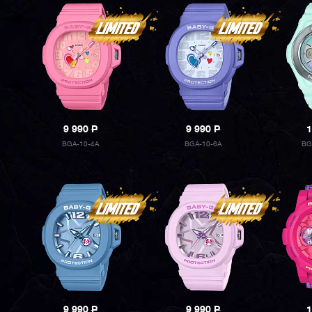
9 990
P
9 990
P
1
BGA-10-4A
BGA-10-6A
BG
9 990
P
9 990
P
1