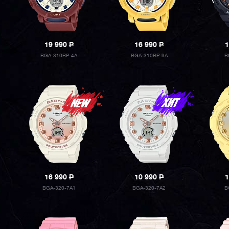
19 990
P
16 990
P
1
BGA-310RP-4A
BGA-310RP-9A
B
16 990
P
10 990
P
1
BGA-320-7A1
BGA-320-7A2
B