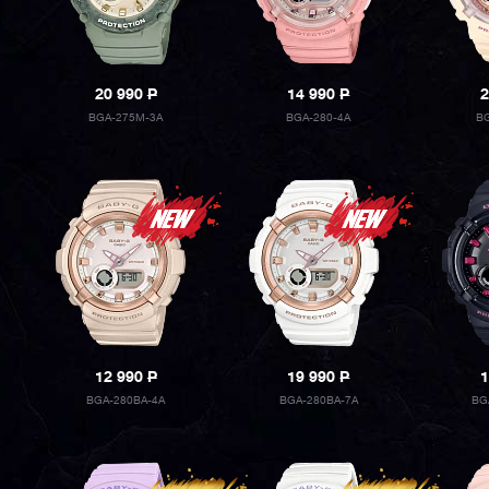
20 990
P
14 990
P
2
BGA-275M-3A
BGA-280-4A
BG
12 990
P
19 990
P
1
BGA-280BA-4A
BGA-280BA-7A
BG