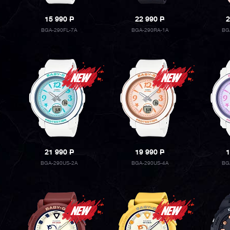
15 990
P
22 990
P
2
BGA-290FL-7A
BGA-290RA-1A
BG
21 990
P
19 990
P
1
BGA-290US-2A
BGA-290US-4A
BG