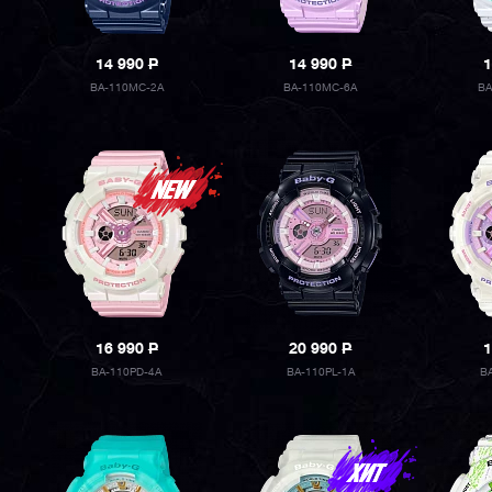
14 990
P
14 990
P
1
BA-110MC-2A
BA-110MC-6A
BA
16 990
P
20 990
P
1
BA-110PD-4A
BA-110PL-1A
B