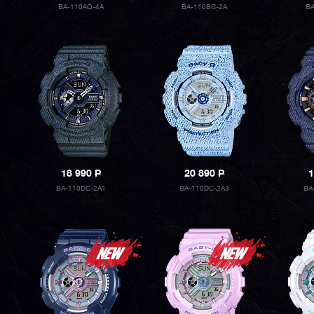
BA-110AQ-4A
BA-110BC-2A
B
18 990
P
20 890
P
1
BA-110DC-2A1
BA-110DC-2A3
BA