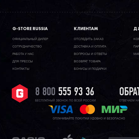
G-STORE RUSSIA
КЛИЕНТАМ
ДЛ
ОФИЦИАЛЬНЫЙ ДИЛЕР
ОТСЛЕДИТЬ ЗАКАЗ
КО
CОТРУДНИЧЕСТВО
ДОСТАВКА И ОПЛАТА
ПА
РАБОТА У НАС
ВОПРОСЫ И ОТВЕТЫ
МА
ДЛЯ ПРЕССЫ
ВОЗВРАТ ТОВАРА
КОНТАКТЫ
БОНУСЫ И ПОДАРКИ
8 800
555 93 36
ОБРА
БЕСПЛАТНЫЙ ЗВОНОК ПО ВСЕЙ РОССИИ
ОТВЕЧАЕМ Н
ОПЛАЧИВАЙТЕ ПОКУПКИ УДОБНО И БЕЗОПАСНО