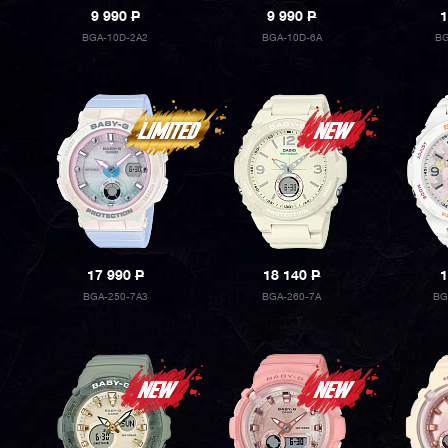
9 990
P
9 990
P
1
BGA-10D-2A2
BGA-10D-6A
BG
17 990
P
18 140
P
1
BGA-250-7A3
BGA-260-7A
BG