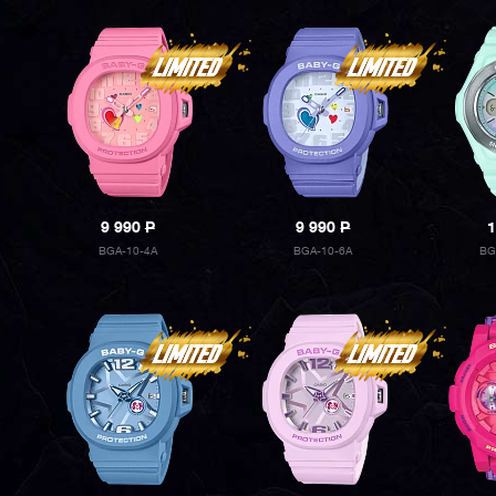
9 990
P
9 990
P
1
BGA-10-4A
BGA-10-6A
BG