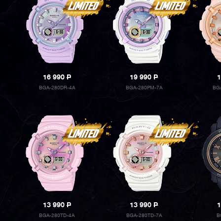
16 990
P
19 990
P
1
BGA-280DR-4A
BGA-280PM-7A
BG
13 990
P
13 990
P
1
BGA-280TD-4A
BGA-280TD-7A
B