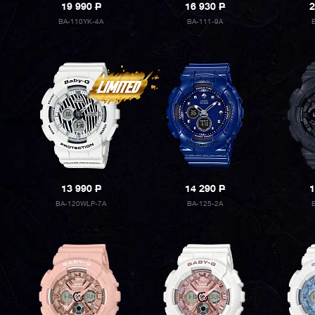
19 990
P
16 930
P
2
BA-110YK-4A
BA-111-9A
13 990
P
14 290
P
1
BA-120WLP-7A
BA-125-2A