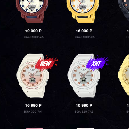
19 990
P
16 990
P
1
BGA-310RP-4A
BGA-310RP-9A
B
16 990
P
10 990
P
1
BGA-320-7A1
BGA-320-7A2
B