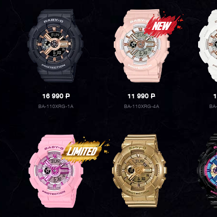
16 990
P
11 990
P
1
BA-110XRG-1A
BA-110XRG-4A
BA