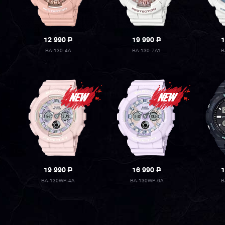
12 990
P
19 990
P
1
BA-130-4A
BA-130-7A1
B
19 990
P
16 990
P
1
BA-130WP-4A
BA-130WP-6A
B