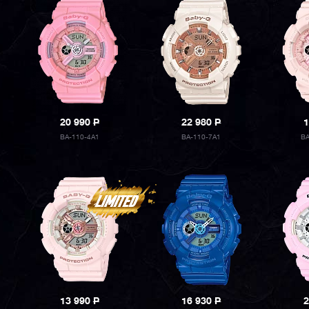
20 990
P
22 980
P
1
BA-110-4A1
BA-110-7A1
B
13 990
P
16 930
P
2