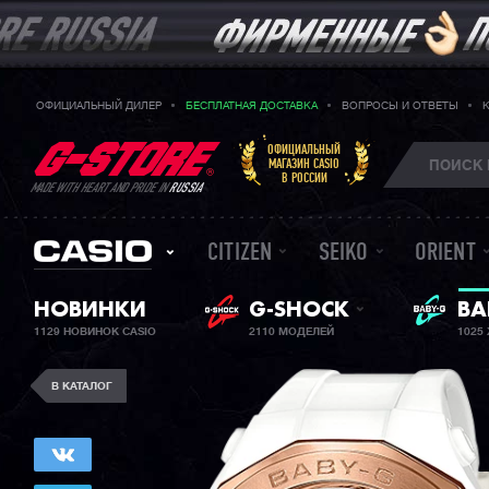
ОФИЦИАЛЬНЫЙ ДИЛЕР
БЕСПЛАТНАЯ ДОСТАВКА
ВОПРОСЫ И ОТВЕТЫ
ОФИЦИАЛЬНЫЙ
МАГАЗИН CASIO
В РОССИИ
MADE WITH HEART AND PRIDE IN
RUSSIA
CITIZEN
SEIKO
ORIENT
ЖЕ
НОВИНКИ
G-SHOCK
BA
1129 НОВИНОК CASIO
2110 МОДЕЛЕЙ
1025
В КАТАЛОГ