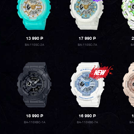
13 990
P
17 990
P
2
BA-110SC-2A
BA-110SC-7A
B
18 990
P
16 990
P
1
BA-110XBC-1A
BA-110XBE-7A
BA