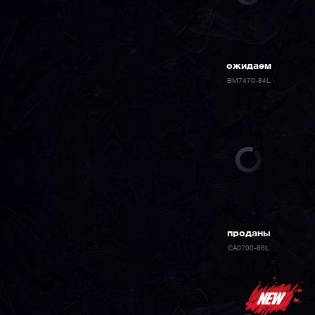
ожидаем
BM7470-84L
проданы
CA0700-86L