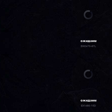
ожидаем
EW2470-87L
ожидаем
EX1480-15D