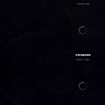
JY8069-88E
ожидаем
AT8017-08A