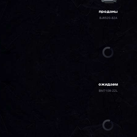
проданы
BJ6520-82A
ожидаем
BM7108-22L