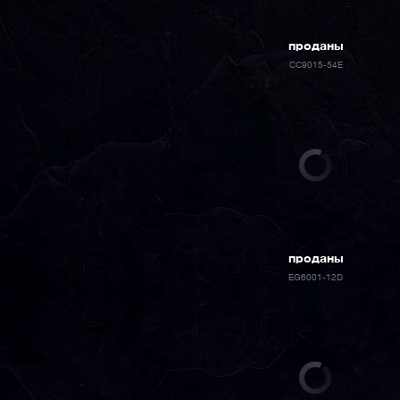
проданы
CC9015-54E
проданы
EG6001-12D