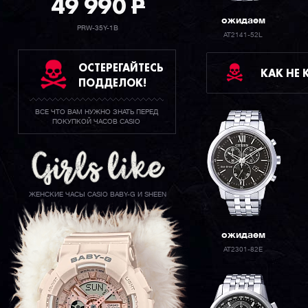
49 990
P
ожидаем
PRW-35Y-1B
AT2141-52L
ОСТЕРЕГАЙТЕСЬ
КАК НЕ
ПОДДЕЛОК!
ВСЕ ЧТО ВАМ НУЖНО ЗНАТЬ ПЕРЕД
ПОКУПКОЙ ЧАСОВ CASIO
ЖЕНСКИЕ ЧАСЫ CASIO BABY-G И SHEEN
ожидаем
AT2301-82E