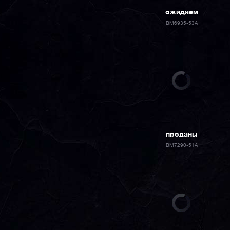
ожидаем
BM6935-53A
проданы
BM7290-51A