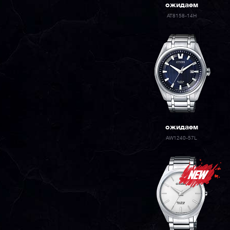
ожидаем
AT8158-14H
ожидаем
AW1240-57L