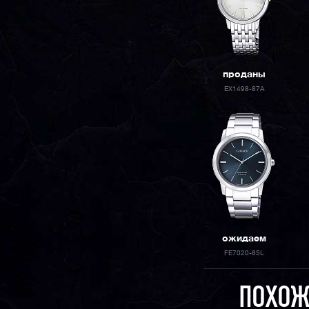
проданы
EX1498-87A
ожидаем
FE7020-85L
ПОХОЖ