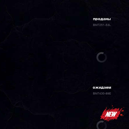
проданы
BM7251-53L
ожидаем
BM7430-89E