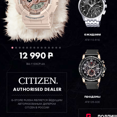
ожидаем
AT8110-61E
12 990
P
BA-110XCP-4A
AUTHORISED DEALER
проданы
G-STORE RUSSIA ЯВЛЯЕТСЯ ВЕДУЩИМ
AT8126-02E
АВТОРИЗОВАНЫМ ДИЛЕРОМ
CITIZEN В РОССИИ
ПОДПИШИ