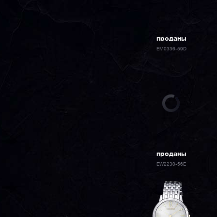
проданы
EM0336-59D
проданы
EW2230-56E