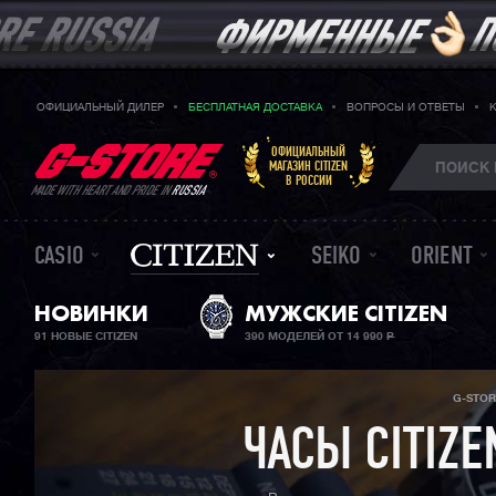
ОФИЦИАЛЬНЫЙ ДИЛЕР
БЕСПЛАТНАЯ ДОСТАВКА
ВОПРОСЫ И ОТВЕТЫ
ОФИЦИАЛЬНЫЙ
МАГАЗИН CITIZEN
В РОССИИ
MADE WITH HEART AND PRIDE IN
RUSSIA
CASIO
SEIKO
ORIENT
НОВИНКИ
МУЖСКИЕ CITIZEN
91 НОВЫЕ CITIZEN
390 МОДЕЛЕЙ ОТ 14 990
Р
G-STOR
ЧАСЫ CITIZ