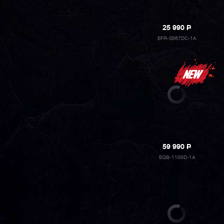
25 990
P
EFR-S567DC-1A
59 990
P
EQB-1100D-1A