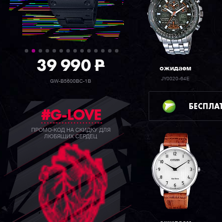
39 990
P
ожидаем
JY0020-64E
GW-B5600BC-1B
БЕСПЛА
#G-LOVE
ПРОМО-КОД НА СКИДКУ ДЛЯ
ЛЮБЯЩИХ СЕРДЕЦ