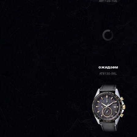
AR1135-10E
ожидаем
AT8130-56L