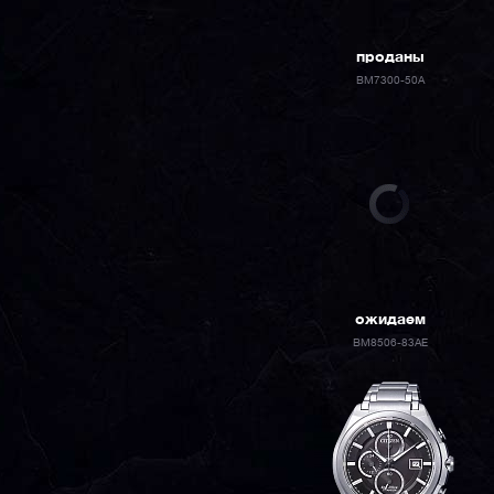
проданы
BM7300-50A
ожидаем
BM8506-83AE