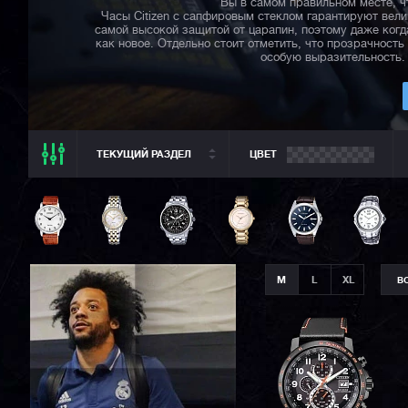
Вы в самом правильном месте, чт
Часы Citizen с сапфировым стеклом гарантируют вел
самой высокой защитой от царапин, поэтому даже когда
как новое. Отдельно стоит отметить, что прозрачност
особую выразительность. 
ТЕКУЩИЙ РАЗДЕЛ
ЦВЕТ
ТЕКУЩИЙ РАЗДЕЛ
ВСЕ CASIO
CASIO G-SHOCK
CASIO BABY-G
M
L
XL
В
CASIO PRO TREK
CASIO EDIFICE
CITIZEN
SEIKO