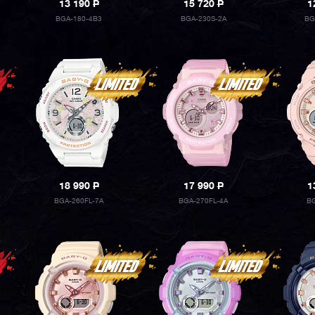
13 190
P
15 720
P
1
BGA-180-4B3
BGA-230S-2A
BG
18 990
P
17 990
P
1
BGA-260FL-7A
BGA-270FL-4A
BG