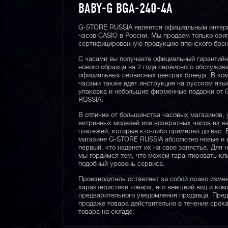
BABY-G BGA-240-4A
G-STORE RUSSIA является официальным интер
часов CASIO в России. Мы продаем только ори
сертифицированную продукцию японского брен
С часами вы получаете официальный гарантий
нового образца на 2 года сервисного обслужив
официальных сервисных центрах бренда. В ком
часами также идет инструкция на русском язы
упаковка и небольшие фирменные подарки от
RUSSIA.
В отличие от большинства часовых магазинов, 
витринных моделей или возвратных часов из 
платежей, которые кто-либо примерял до вас. 
магазине G-STORE RUSSIA абсолютно новые и 
первый, кто наденет их на свое запястье. Для 
мы гордимся тем, что можем гарантировать кл
подобный уровень сервиса.
Производитель оставляет за собой право изме
характеристики товара, его внешний вид и ком
предварительного уведомления продавца. Пре
продаже товара действительно в течение срока
товара на складе.