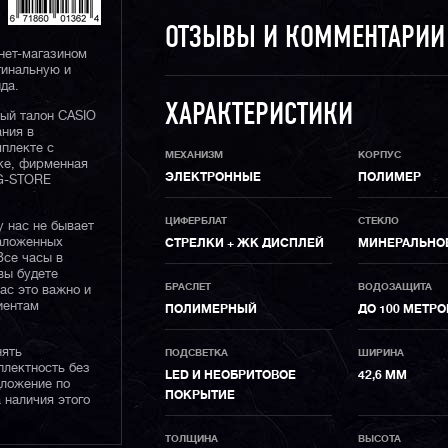
ОТЗЫВЫ И КОММЕНТАРИ
нет-магазином
гинальную и
да.
ХАРАКТЕРИСТИКИ
ный талон CASIO
ания в
плекте с
МЕХАНИЗМ
КОРПУС
ке, фирменная
ЭЛЕКТРОННЫЕ
ПОЛИМЕР
 G-STORE
ЦИФЕРБЛАТ
СТЕКЛО
у нас не бывает
наложенных
СТРЕЛКИ + ЖК ДИСПЛЕЙ
МИНЕРАЛЬНО
Все часы в
вы будете
БРАСЛЕТ
ВОДОЗАЩИТА
нас это важно и
иентам
ПОЛИМЕРНЫЙ
ДО 100 МЕТРО
нять
ПОДСВЕТКА
ШИРИНА
плектность без
LED И НЕОБРИТОВОЕ
42,6 ММ
дложение по
ПОКРЫТИЕ
 наличия этого
ТОЛЩИНА
ВЫСОТА