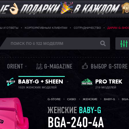
Ы И ОТВЕТЫ
КОРПОРАТИВНЫМ КЛИЕНТАМ
СОТРУДНИЧЕСТВО
ДАРИМ G-SHO
ORIENT
誌 G-MAGAZINE
ВЫБОР G-STORE
ЖЕНСКИЕ ЧАСЫ
PRO TREK
BABY-G + SHEEN
1025 ЖЕНСКИХ МОДЕЛЕЙ
219 МОДЕЛЕЙ
G-STORE
CASIO
ЖЕНСКИЕ
BABY-G
BGA-
ЖЕНСКИЕ
BABY-G
BGA-240-4A