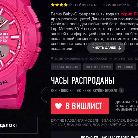
РЕЙТИНГ:
4.48
ID МОДЕЛИ: 1188
Релиз Baby-G февраля 2017 года из
серии B
ярко-розовом цвете! Данная серия позицион
Casio как часы для любителей бега: благодар
Lap Memory 60™ вы сможете хранить в часах
записей с информацией о дате ваших пробеж
показателей времени круга, что поможет вам
совершенствоваться и улучшать свои беговы
ЧИТАТЬ ДАЛЕЕ
показатели.
А если ежедневные пробежки — это не про ва
порядке, ведь перед вами полноценная fashio
СЕРИЯ BGA-240
СО СТРЕЛКАМИ
РОЗОВЫЕ
которая украсит любое запястье и станет яр
уличной моды любого мегаполиса.
ЧАСЫ РАСПРОДАНЫ
?
ВЕРОЯТНОСТЬ ПОЯВЛЕНИЯ: КРАЙНЕ НИЗКАЯ
ДОБАВЬТЕ Ч
В ВИШЛИСТ
И ПОЛУЧИТЕ 
НА ИМЕИЛ О 
ДРУГИЕ НАЗВАНИЯ МОДЕЛИ: BGA-240-4AER, BGA-24
ДДЕЛОК!
240-4AJF, BGA-240-4ACR, BGA-240-4APFT, BGA-240-4