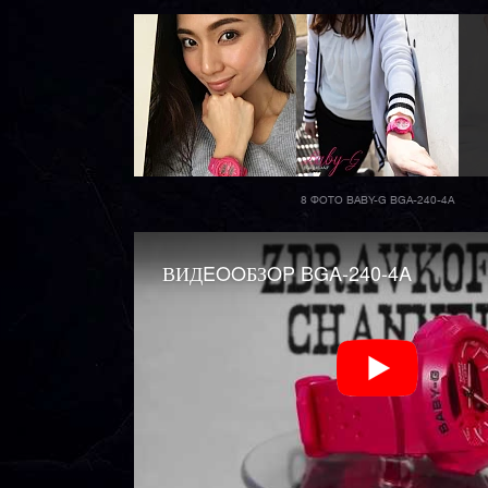
8 ФОТО BABY-G BGA-240-4A
ВИДEOOБЗOP BGA-240-4A