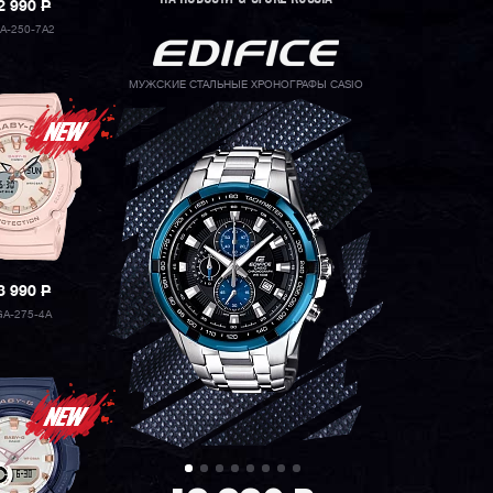
2 990
P
A-250-7A2
МУЖСКИЕ СТАЛЬНЫЕ ХРОНОГРАФЫ CASIO
3 990
P
A-275-4A