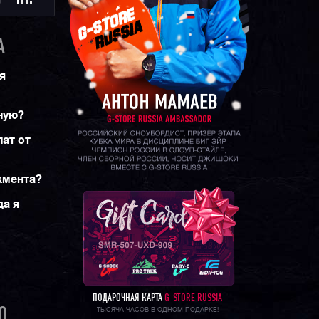
Ю
A
я
ную?
ат от
жмента?
да я
ПОДАРОЧНАЯ КАРТА
G-STORE RUSSIA
0
ТЫСЯЧА ЧАСОВ В ОДНОМ ПОДАРКЕ!