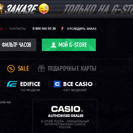
8 800 555 93 36
CK
КОНТАКТЫ
ОТСЛЕДИТЬ ЗАКАЗ
ФИЛЬТР ЧАСОВ
МОЙ G-STORE
SALE
ПОДАРОЧНЫЕ КАРТЫ
EDIFICE
ВСЕ CASIO
742 МОДЕЛИ
4357 МОДЕЛЕЙ
240-4A
G-STORE RUSSIA - ОФИЦИАЛЬНЫЙ
ИНТЕРНЕТ-МАГАЗИН CASIO В
РОССИИ