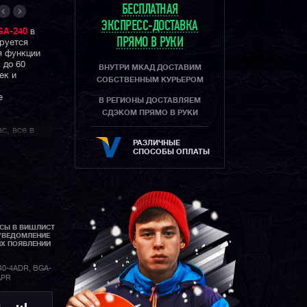
БЕСПЛАТНАЯ
ЭКСПРЕСС-ДОСТАВКА
GA-240
в
ПРЯМО В РУКИ
ируется
я функции
 до 60
ВНУТРИ МКАД ДОСТАВИМ
ек и
СОБСТВЕННЫМ КУРЬЕРОМ
е
В РЕГИОНЫ ДОСТАВЛЯЕМ
СДЭКОМ ПРЯМО В РУКИ
с, все в
n модель,
РАЗЛИЧНЫЕ
кой частью
СПОСОБЫ ОПЛАТЫ
АСЫ В ВИШЛИСТ
УВЕДОМЛЕНИЕ
ИХ ПОЯВЛЕНИИ
0-4ADR, BGA-
APR