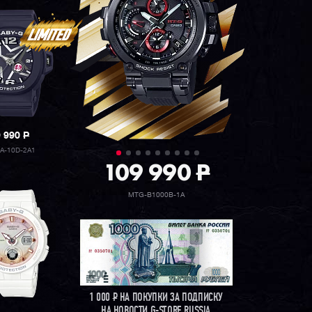
9 990
P
A-10D-2A1
109 990
P
MTG-B1000B-1A
1 000
Р
НА ПОКУПКИ ЗА ПОДПИСКУ
НА НОВОСТИ G-STORE RUSSIA