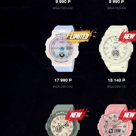
9 990
P
9 990
P
BGA-10D-2A2
BGA-10D-6A
17 990
P
18 140
P
BGA-250-7A3
BGA-260-7A