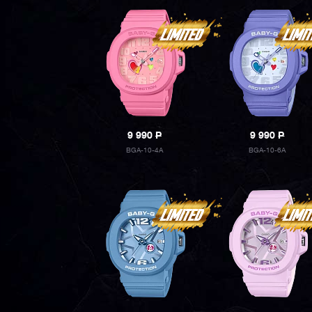
9 990
P
9 990
P
BGA-10-4A
BGA-10-6A