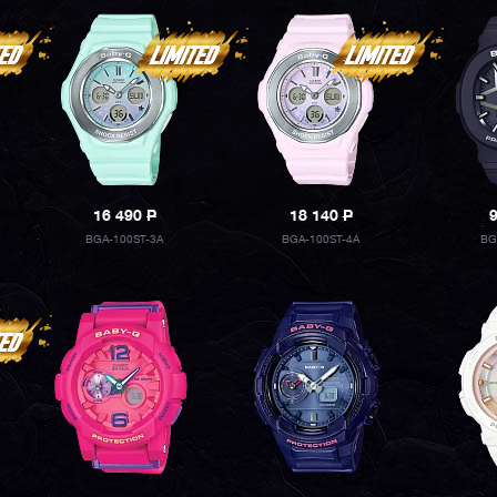
16 490
P
18 140
P
BGA-100ST-3A
BGA-100ST-4A
BG