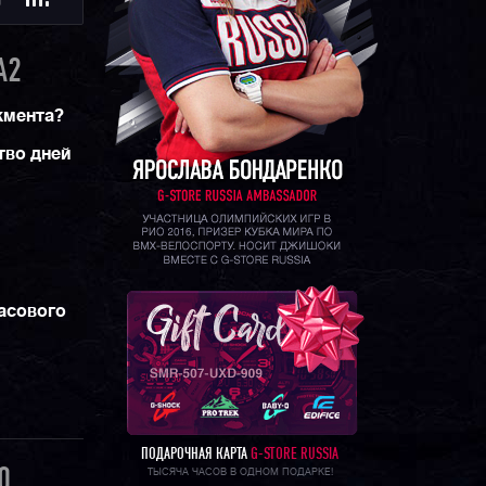
Ю
A2
жмента?
тво дней
асового
ПОДАРОЧНАЯ КАРТА
G-STORE RUSSIA
0
ТЫСЯЧА ЧАСОВ В ОДНОМ ПОДАРКЕ!