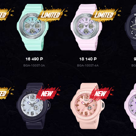
16 490
P
18 140
P
BGA-100ST-3A
BGA-100ST-4A
BG