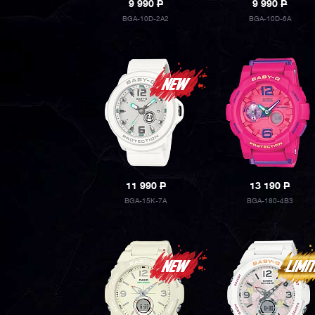
9 990
P
9 990
P
BGA-10D-2A2
BGA-10D-6A
11 990
P
13 190
P
BGA-15K-7A
BGA-180-4B3