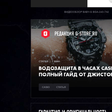
ВИДЕООБЗОР BABY-G BGA-240-7A2
РЕДАКЦИЯ G-STORE.RU
СТАТЬЯ  |  7 МИН
ВОДОЗАЩИТА В ЧАСАХ CAS
ПОЛНЫЙ ГАЙД ОТ ДЖИСТО
CASIO
СТАТЬЯ