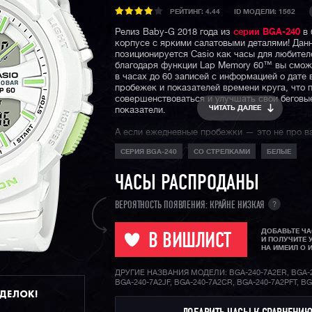
РЕЙТИНГ:
4.44
ID МОДЕЛИ: 1562
Релиз Baby-G 2018 года из
серии BGA-240
в 
корпусе с яркими салатовыми деталями! Дан
позиционируется Casio как часы для любителе
благодаря функции Lap Memory 60™ вы смож
в часах до 60 записей с информацией о дате
пробежек и показателей времени круга, что 
совершенствоваться и улучшать свои беговы
ЧИТАТЬ ДАЛЕЕ
показатели.
А если ежедневные пробежки — это не про ва
порядке, ведь перед вами полноценная fashio
СЕРИЯ BGA-240
СО СТРЕЛКАМИ
БЕЛЫЕ
которая украсит любое запястье и станет яр
уличной моды любого мегаполиса.
ЧАСЫ РАСПРОДАНЫ
?
ВЕРОЯТНОСТЬ ПОЯВЛЕНИЯ: КРАЙНЕ НИЗКАЯ
ДОБАВЬТЕ Ч
В ВИШЛИСТ
И ПОЛУЧИТЕ 
НА ИМЕИЛ О 
ДРУГИЕ НАЗВАНИЯ МОДЕЛИ: BGA-240-7A2ER, BGA-2
BGA-240-7A2JF, BGA-240-7A2CR, BGA-240-7A2PFT, B
ДДЕЛОК!