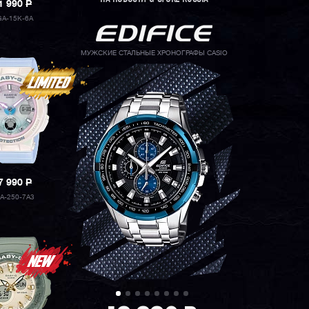
1 990
P
A-15K-6A
МУЖСКИЕ СТАЛЬНЫЕ ХРОНОГРАФЫ CASIO
7 990
P
A-250-7A3