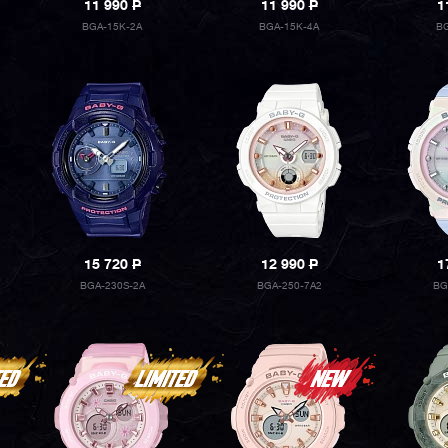
11 990
P
11 990
P
1
BGA-15K-2A
BGA-15K-4A
BG
15 720
P
12 990
P
1
BGA-230S-2A
BGA-250-7A2
BG