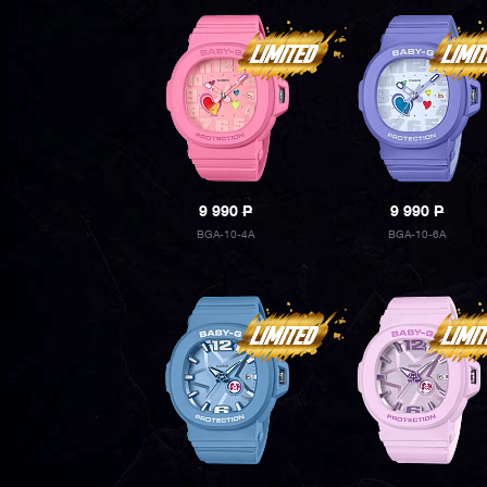
9 990
P
9 990
P
BGA-10-4A
BGA-10-6A