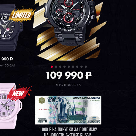
9 990
P
A-10D-2A1
109 990
P
MTG-B1000B-1A
1 000
Р
НА ПОКУПКИ ЗА ПОДПИСКУ
НА НОВОСТИ G-STORE RUSSIA