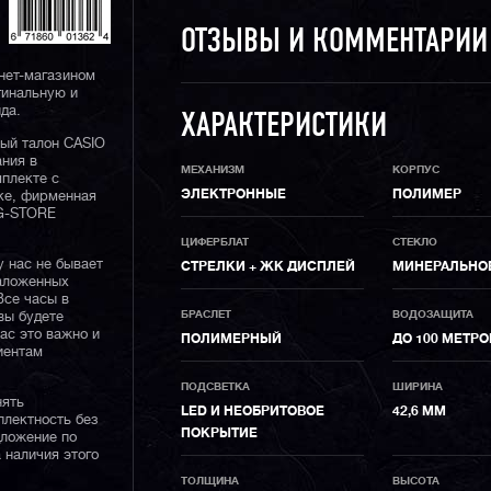
ОТЗЫВЫ И КОММЕНТАРИ
нет-магазином
гинальную и
да.
ХАРАКТЕРИСТИКИ
ный талон CASIO
ания в
МЕХАНИЗМ
КОРПУС
плекте с
ЭЛЕКТРОННЫЕ
ПОЛИМЕР
ке, фирменная
 G-STORE
ЦИФЕРБЛАТ
СТЕКЛО
у нас не бывает
СТРЕЛКИ + ЖК ДИСПЛЕЙ
МИНЕРАЛЬНО
наложенных
Все часы в
БРАСЛЕТ
ВОДОЗАЩИТА
вы будете
нас это важно и
ПОЛИМЕРНЫЙ
ДО 100 МЕТРО
иентам
ПОДСВЕТКА
ШИРИНА
нять
LED И НЕОБРИТОВОЕ
42,6 ММ
плектность без
ПОКРЫТИЕ
дложение по
 наличия этого
ТОЛЩИНА
ВЫСОТА