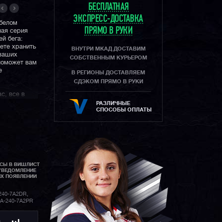
БЕСПЛАТНАЯ
ЭКСПРЕСС-ДОСТАВКА
белом
ПРЯМО В РУКИ
ная серия
й бега:
ете хранить
ВНУТРИ МКАД ДОСТАВИМ
 ваших
СОБСТВЕННЫМ КУРЬЕРОМ
поможет вам
е
В РЕГИОНЫ ДОСТАВЛЯЕМ
СДЭКОМ ПРЯМО В РУКИ
с, все в
n модель,
РАЗЛИЧНЫЕ
кой частью
СПОСОБЫ ОПЛАТЫ
АСЫ В ВИШЛИСТ
УВЕДОМЛЕНИЕ
ИХ ПОЯВЛЕНИИ
40-7A2DR,
GA-240-7A2PR