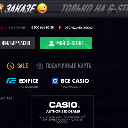
8 800 555 93 36
CK
КОНТАКТЫ
ОТСЛЕДИТЬ ЗАКАЗ
ФИЛЬТР ЧАСОВ
МОЙ G-STORE
SALE
ПОДАРОЧНЫЕ КАРТЫ
EDIFICE
ВСЕ CASIO
742 МОДЕЛИ
4362 МОДЕЛИ
240-7A2
G-STORE RUSSIA - ОФИЦИАЛЬНЫЙ
ИНТЕРНЕТ-МАГАЗИН CASIO В
РОССИИ