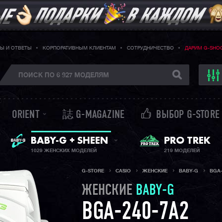
Ы И ОТВЕТЫ
КОРПОРАТИВНЫМ КЛИЕНТАМ
СОТРУДНИЧЕСТВО
ДАРИМ G-SHO
ORIENT
誌 G-MAGAZINE
ВЫБОР G-STORE
ЖЕНСКИЕ ЧАСЫ
PRO TREK
BABY-G + SHEEN
1029 ЖЕНСКИХ МОДЕЛЕЙ
219 МОДЕЛЕЙ
G-STORE
CASIO
ЖЕНСКИЕ
BABY-G
BGA-
ЖЕНСКИЕ
BABY-G
BGA-240-7A2