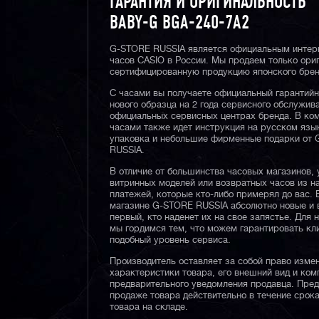
ГАРАНТИЯ И ОРИГИНАЛЬНОСТЬ
BABY-G BGA-240-7A2
G-STORE RUSSIA является официальным интер
часов CASIO в России. Мы продаем только ори
сертифицированную продукцию японского брен
С часами вы получаете официальный гарантий
нового образца на 2 года сервисного обслужив
официальных сервисных центрах бренда. В ком
часами также идет инструкция на русском язы
упаковка и небольшие фирменные подарки от
RUSSIA.
В отличие от большинства часовых магазинов, 
витринных моделей или возвратных часов из 
платежей, которые кто-либо примерял до вас. 
магазине G-STORE RUSSIA абсолютно новые и 
первый, кто наденет их на свое запястье. Для 
мы гордимся тем, что можем гарантировать кл
подобный уровень сервиса.
Производитель оставляет за собой право изме
характеристики товара, его внешний вид и ком
предварительного уведомления продавца. Пре
продаже товара действительно в течение срока
товара на складе.