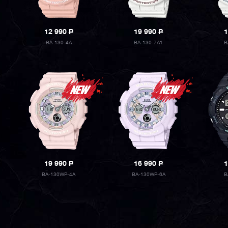
12 990
P
19 990
P
1
BA-130-4A
BA-130-7A1
B
19 990
P
16 990
P
1
BA-130WP-4A
BA-130WP-6A
B