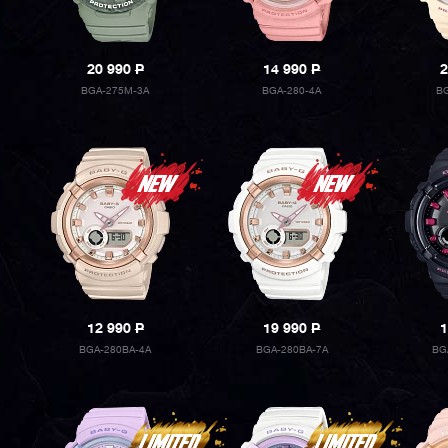
20 990
P
14 990
P
2
BGA-275M-3A
BGA-280-4A
BG
12 990
P
19 990
P
1
BGA-280BA-4A
BGA-280BA-7A
BG