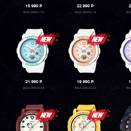
15 990
P
22 990
P
2
BGA-290FL-7A
BGA-290RA-1A
BG
21 990
P
19 990
P
1
BGA-290US-2A
BGA-290US-4A
BG