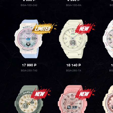
9 990
P
9 990
P
1
BGA-10D-2A2
BGA-10D-6A
BG
17 990
P
18 140
P
1
BGA-250-7A3
BGA-260-7A
BG