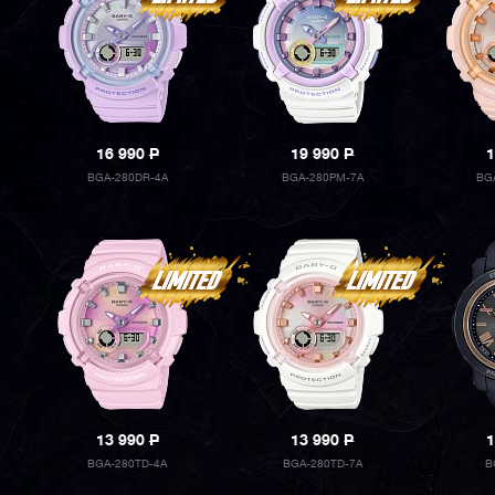
16 990
P
19 990
P
1
BGA-280DR-4A
BGA-280PM-7A
BG
13 990
P
13 990
P
1
BGA-280TD-4A
BGA-280TD-7A
B