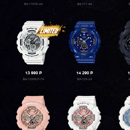
BA-110YK-4A
BA-111-9A
13 990
P
14 290
P
1
BA-120WLP-7A
BA-125-2A