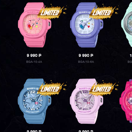
9 990
P
9 990
P
1
BGA-10-4A
BGA-10-6A
BG