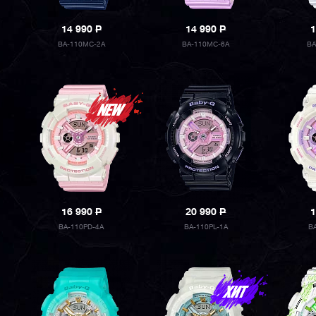
14 990
P
14 990
P
1
BA-110MC-2A
BA-110MC-6A
BA
16 990
P
20 990
P
1
BA-110PD-4A
BA-110PL-1A
B