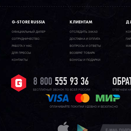
G-STORE RUSSIA
КЛИЕНТАМ
ДЛ
ОФИЦИАЛЬНЫЙ ДИЛЕР
ОТСЛЕДИТЬ ЗАКАЗ
КО
CОТРУДНИЧЕСТВО
ДОСТАВКА И ОПЛАТА
ПА
РАБОТА У НАС
ВОПРОСЫ И ОТВЕТЫ
МА
ДЛЯ ПРЕССЫ
ВОЗВРАТ ТОВАРА
КОНТАКТЫ
БОНУСЫ И ПОДАРКИ
8 800
555 93 36
ОБРА
БЕСПЛАТНЫЙ ЗВОНОК ПО ВСЕЙ РОССИИ
ОТВЕЧАЕМ Н
ОПЛАЧИВАЙТЕ ПОКУПКИ УДОБНО И БЕЗОПАСНО