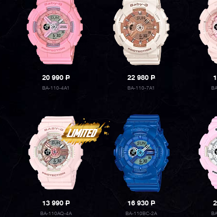
20 990
P
22 980
P
1
BA-110-4A1
BA-110-7A1
B
13 990
P
16 930
P
2
BA-110AQ-4A
BA-110BC-2A
B