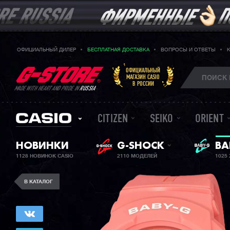
ОФИЦИАЛЬНЫЙ ДИЛЕР
БЕСПЛАТНАЯ ДОСТАВКА
ВОПРОСЫ И ОТВЕТЫ
ОФИЦИАЛЬНЫЙ
МАГАЗИН CASIO
В РОССИИ
MADE WITH HEART AND PRIDE IN
RUSSIA
CITIZEN
SEIKO
ORIENT
ЖЕ
НОВИНКИ
G-SHOCK
BA
1128 НОВИНОК CASIO
2110 МОДЕЛЕЙ
1025
В КАТАЛОГ