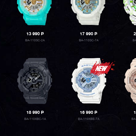
13 990
P
17 990
P
2
BA-110SC-2A
BA-110SC-7A
B
18 990
P
16 990
P
1
BA-110XBC-1A
BA-110XBE-7A
BA