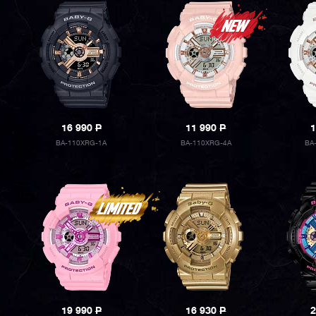
16 990
P
11 990
P
1
BA-110XRG-1A
BA-110XRG-4A
BA
19 990
P
16 930
P
2