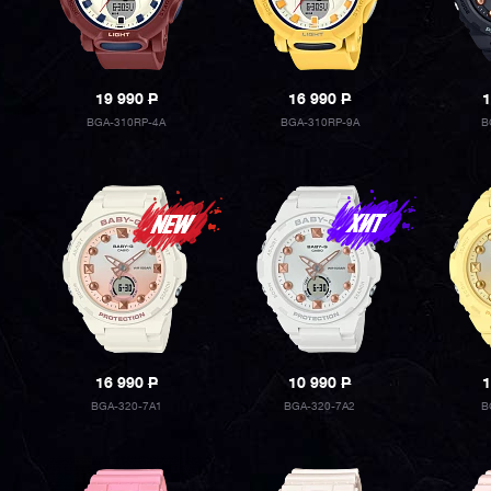
19 990
P
16 990
P
1
BGA-310RP-4A
BGA-310RP-9A
B
16 990
P
10 990
P
1
BGA-320-7A1
BGA-320-7A2
B