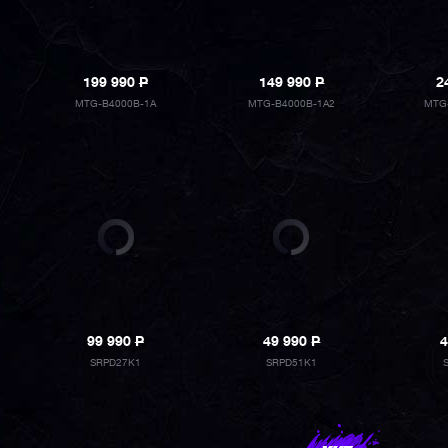
199 990
P
149 990
P
2
MTG-B4000B-1A
MTG-B4000B-1A2
MTG
99 990
P
49 990
P
4
SRPD27K1
SRPD51K1