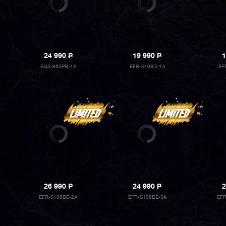
24 990
P
19 990
P
1
EQS-960PB-1A
EFR-S108D-1A
EF
26 990
P
24 990
P
2
EFR-S108DE-2A
EFR-S108DE-3A
EF