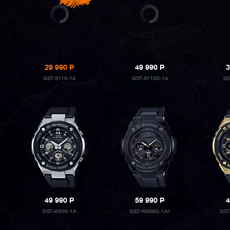
29 990
P
49 990
P
3
GST-S110-1A
GST-S110D-1A
GS
49 990
P
59 990
P
4
GST-W300-1A
GST-W300G-1A1
GST