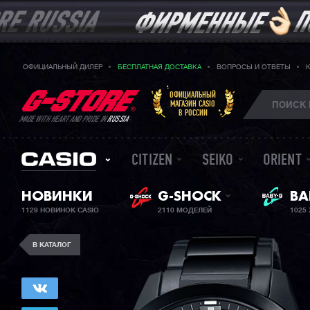
ОФИЦИАЛЬНЫЙ ДИЛЕР
БЕСПЛАТНАЯ ДОСТАВКА
ВОПРОСЫ И ОТВЕТЫ
ОФИЦИАЛЬНЫЙ
МАГАЗИН CASIO
В РОССИИ
MADE WITH HEART AND PRIDE IN
RUSSIA
CITIZEN
SEIKO
ORIENT
НОВИНКИ
G-SHOCK
ЖЕ
BA
1129 НОВИНОК CASIO
2110 МОДЕЛЕЙ
1025
В КАТАЛОГ