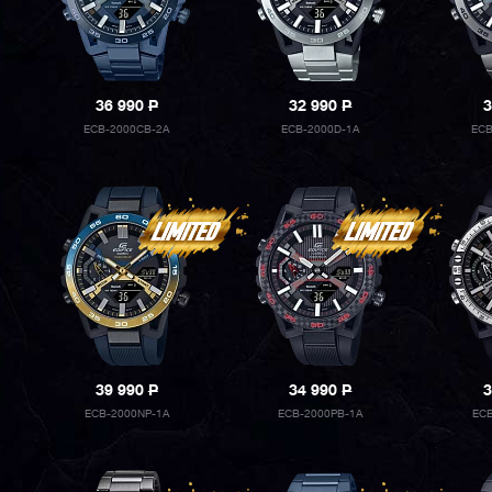
36 990
P
32 990
P
3
ECB-2000CB-2A
ECB-2000D-1A
ECB
39 990
P
34 990
P
3
ECB-2000NP-1A
ECB-2000PB-1A
EC