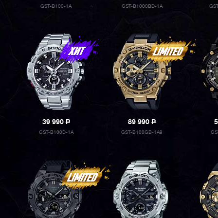
GST-B100-1A
GST-B1000BD-1A
GST
39 990
P
89 990
P
5
GST-B100D-1A
GST-B100GB-1A9
GS