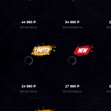
44 990
P
54 990
P
2
EFS-S510D-2A
EFS-S540DB-1A
EF
24 990
P
27 990
P
3
EFS-S570D-5A
EFS-S570DB-2A
EF