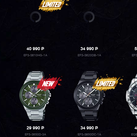
40 990
P
34 990
P
5
EFS-S610HG-1A
EFS-S620DB-1A
EF
29 990
P
34 990
P
4
EFS-S650D-3A
EFS-S650DC-1A
EQB