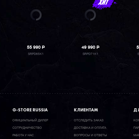
55 990
P
49 990
P
5
SRPD65K1
SRPD71K1
G-STORE RUSSIA
КЛИЕНТАМ
ДЛ
ОФИЦИАЛЬНЫЙ ДИЛЕР
ОТСЛЕДИТЬ ЗАКАЗ
КО
CОТРУДНИЧЕСТВО
ДОСТАВКА И ОПЛАТА
ПА
РАБОТА У НАС
ВОПРОСЫ И ОТВЕТЫ
МА