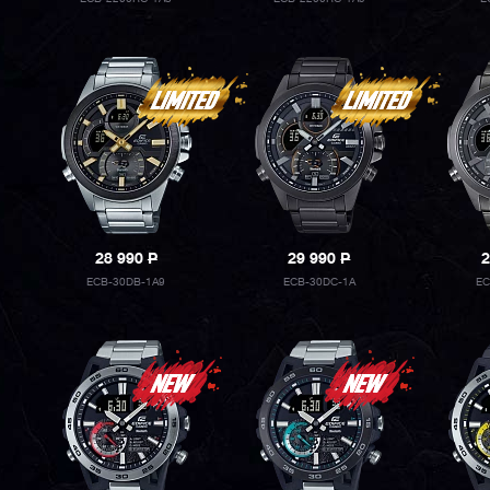
28 990
P
29 990
P
2
ECB-30DB-1A9
ECB-30DC-1A
EC