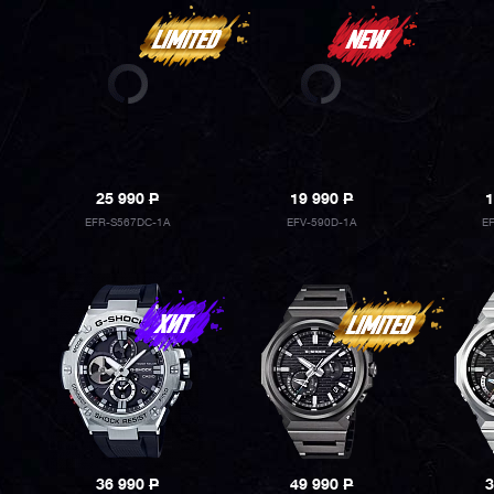
25 990
P
19 990
P
1
EFR-S567DC-1A
EFV-590D-1A
E
36 990
P
49 990
P
3