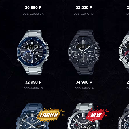
26 990
P
33 320
P
2
EQS-920DB-2A
EQS-920PB-1A
E
32 990
P
34 990
P
2
ECB-10DB-1B
ECB-10DC-1A
E