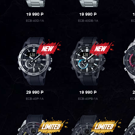
19 990
P
19 990
P
1
ECB-40D-1A
ECB-40DB-1A
EC
29 990
P
19 990
P
2
ECB-40P-1A
ECB-40PB-1A
EC