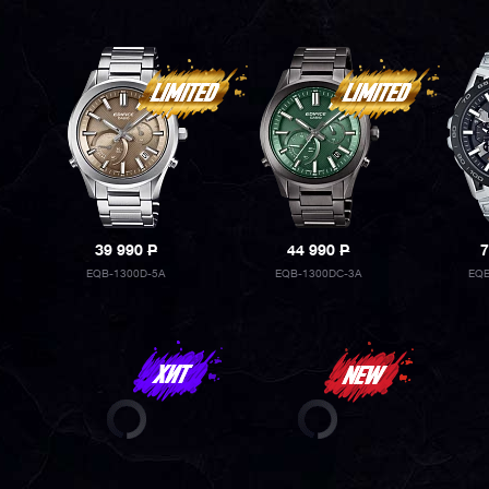
39 990
P
44 990
P
7
EQB-1300D-5A
EQB-1300DC-3A
EQB