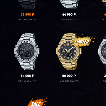
39 990
P
44 990
P
4
GST-B400BB-1A
GST-B400D-1A
GST
54 990
P
69 990
P
2
GST-B500D-1A1
GST-B500GD-9A
G