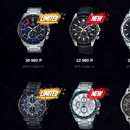
36 990
P
22 990
P
2
EFR-573HG-1A
EFR-574BL-1A
E