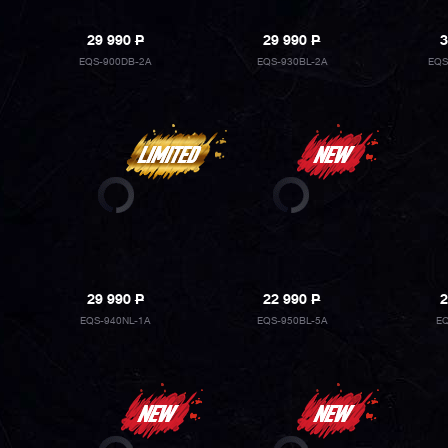
29 990
P
29 990
P
3
EQS-900DB-2A
EQS-930BL-2A
EQS
29 990
P
22 990
P
2
EQS-940NL-1A
EQS-950BL-5A
EQ