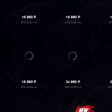
18 990
P
19 990
P
1
EFR-539L-1A
EFR-539L-5A
E
15 990
P
34 990
P
2
EFR-552D-2A
EFR-556D-1A
EF