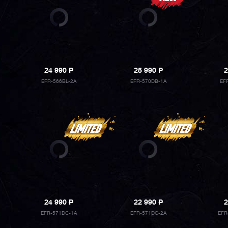
24 990
P
25 990
P
2
EFR-566BL-2A
EFR-570DB-1A
EF
24 990
P
22 990
P
2
EFR-571DC-1A
EFR-571DC-2A
EFR