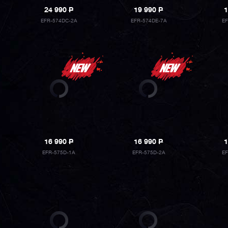
24 990
P
19 990
P
1
EFR-574DC-2A
EFR-574DE-7A
E
16 990
P
16 990
P
1
EFR-575D-1A
EFR-575D-2A
E