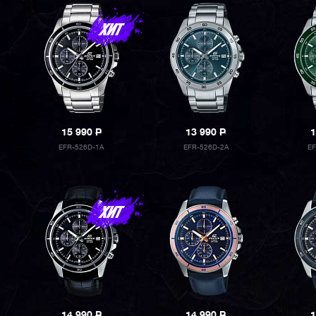
15 990
P
13 990
P
1
EFR-526D-1A
EFR-526D-2A
E
14 990
P
14 990
P
1