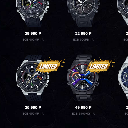
39 990
P
32 990
P
2
ECB-900MP-1A
ECB-900PB-1A
EC
26 990
P
49 990
P
2
ECB-950MP-1A
ECB-S100HG-1A
EC