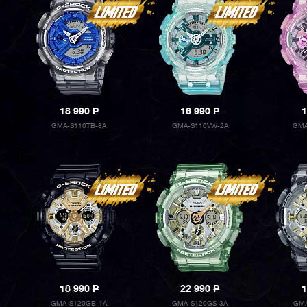
18 990
P
16 990
P
1
GMA-S110TB-8A
GMA-S110VW-2A
GMA
18 990
P
22 990
P
1
GMA-S120GB-1A
GMA-S120GS-3A
GMA