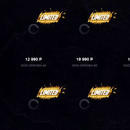
12 990
P
19 990
P
1
GMD-S5600BA-4E
GMD-S5600BA-6E
GMD