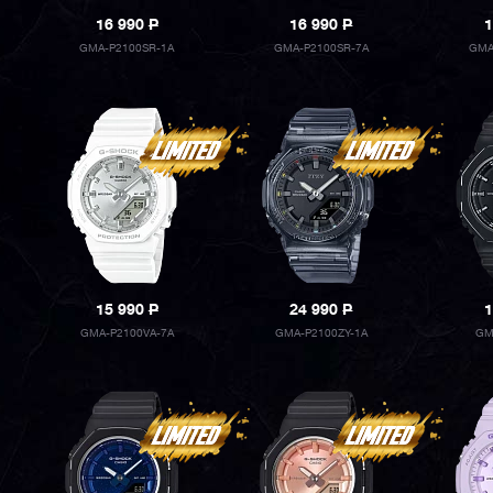
16 990
P
16 990
P
1
GMA-P2100SR-1A
GMA-P2100SR-7A
GMA
15 990
P
24 990
P
1
GMA-P2100VA-7A
GMA-P2100ZY-1A
GM