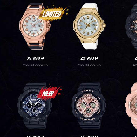
39 990
P
25 990
P
2
MSG-S500CG-1A
MSG-S500G-7A
BA