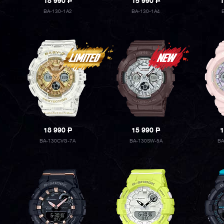
18 990
P
15 990
P
1
BA-130-1A2
BA-130-1A4
18 990
P
15 990
P
1
BA-130CVG-7A
BA-130SW-5A
BA