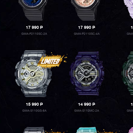
17 990
P
17 990
P
1
GMA-P2110SC-2A
GMA-P2110SC-4A
GMA
15 990
P
14 990
P
1
GMA-S110GS-8A
GMA-S110MC-2A
GMA