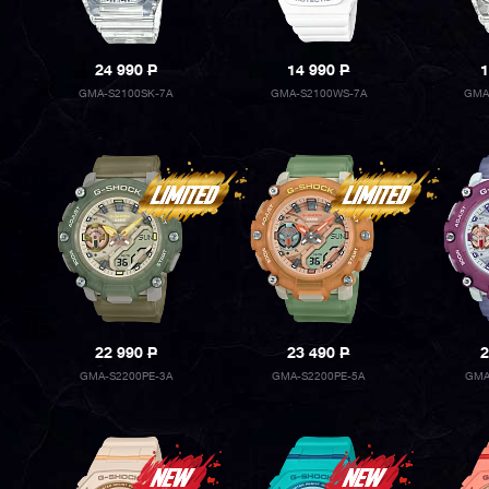
24 990
P
14 990
P
1
GMA-S2100SK-7A
GMA-S2100WS-7A
GMA
22 990
P
23 490
P
2
GMA-S2200PE-3A
GMA-S2200PE-5A
GMA