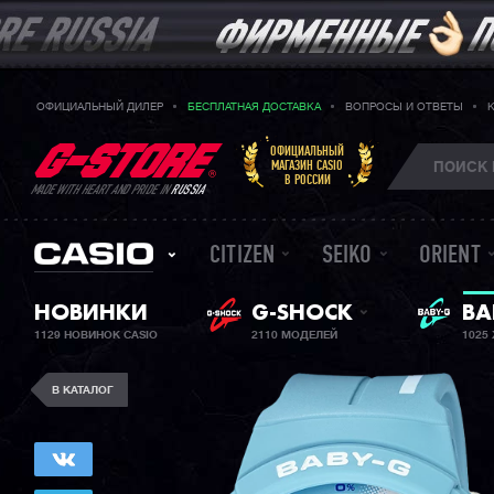
ОФИЦИАЛЬНЫЙ ДИЛЕР
БЕСПЛАТНАЯ ДОСТАВКА
ВОПРОСЫ И ОТВЕТЫ
ОФИЦИАЛЬНЫЙ
МАГАЗИН CASIO
В РОССИИ
MADE WITH HEART AND PRIDE IN
RUSSIA
CITIZEN
SEIKO
ORIENT
НОВИНКИ
G-SHOCK
ЖЕ
BA
1129 НОВИНОК CASIO
2110 МОДЕЛЕЙ
1025
В КАТАЛОГ