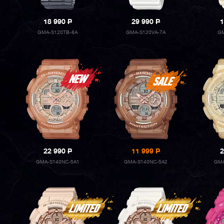
18 990
P
29 990
P
1
GMA-S120TB-8A
GMA-S120VA-7A
GM
22 990
P
11 999
P
2
GMA-S140NC-5A1
GMA-S140NC-5A2
GMA