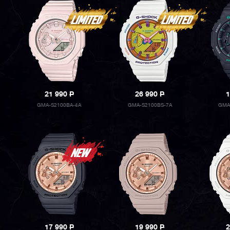
21 990
P
26 990
P
1
GMA-S2100BA-4A
GMA-S2100BS-7A
GMA
17 990
P
19 990
P
2