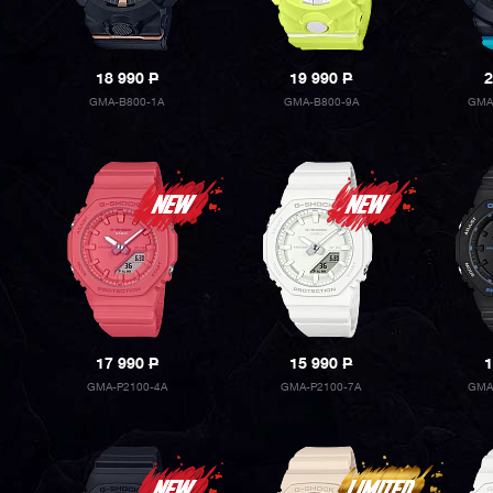
18 990
P
19 990
P
2
GMA-B800-1A
GMA-B800-9A
GMA
17 990
P
15 990
P
1
GMA-P2100-4A
GMA-P2100-7A
GMA