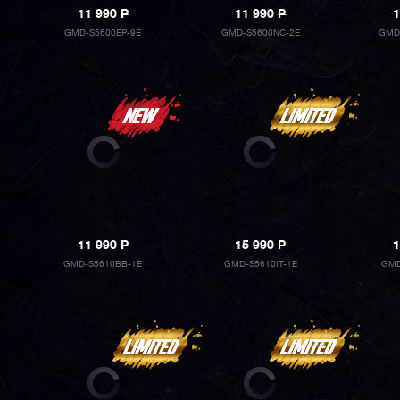
11 990
P
11 990
P
1
GMD-S5600EP-9E
GMD-S5600NC-2E
GMD
11 990
P
15 990
P
1
GMD-S5610BB-1E
GMD-S5610IT-1E
GMD