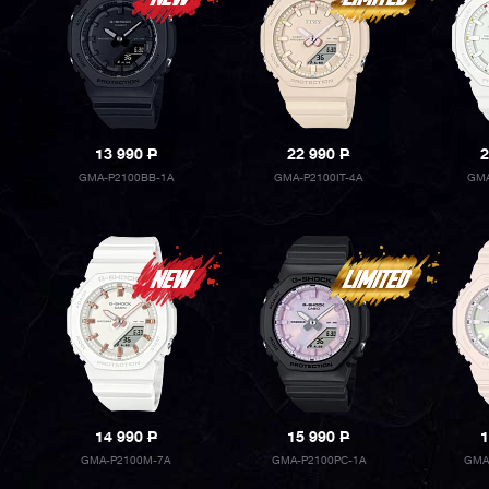
13 990
P
22 990
P
2
GMA-P2100BB-1A
GMA-P2100IT-4A
GMA
14 990
P
15 990
P
1
GMA-P2100M-7A
GMA-P2100PC-1A
GMA