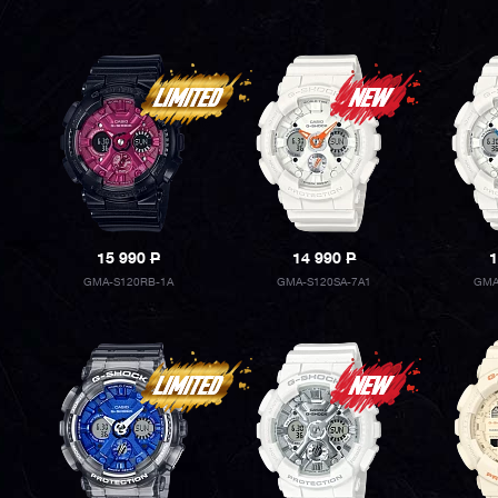
15 990
P
14 990
P
1
GMA-S120RB-1A
GMA-S120SA-7A1
GMA