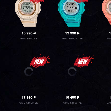
15 990
P
13 990
P
1
GMD-B300-4E
GMD-B300SC-2E
GMD
17 990
P
16 490
P
1
GMD-S5600-2E
GMD-S5600-7E
GM