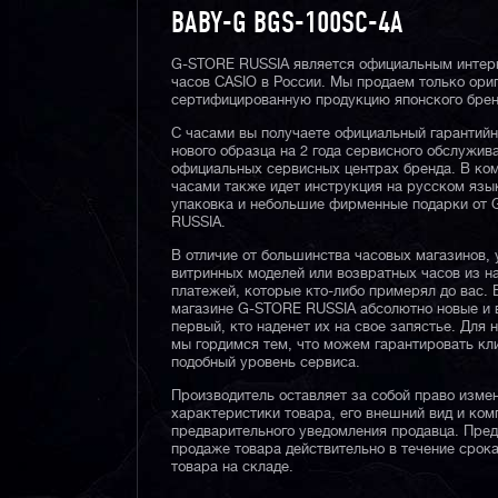
BABY-G BGS-100SC-4A
G-STORE RUSSIA является официальным интер
часов CASIO в России. Мы продаем только ори
сертифицированную продукцию японского брен
С часами вы получаете официальный гарантий
нового образца на 2 года сервисного обслужив
официальных сервисных центрах бренда. В ком
часами также идет инструкция на русском язы
упаковка и небольшие фирменные подарки от
RUSSIA.
В отличие от большинства часовых магазинов, 
витринных моделей или возвратных часов из 
платежей, которые кто-либо примерял до вас. 
магазине G-STORE RUSSIA абсолютно новые и 
первый, кто наденет их на свое запястье. Для 
мы гордимся тем, что можем гарантировать кл
подобный уровень сервиса.
Производитель оставляет за собой право изме
характеристики товара, его внешний вид и ком
предварительного уведомления продавца. Пре
продаже товара действительно в течение срока
товара на складе.