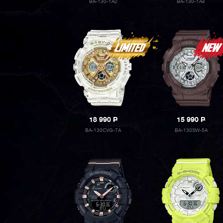
BA-130-1A2
BA-130-1A4
18 990
P
15 990
P
BA-130CVG-7A
BA-130SW-5A