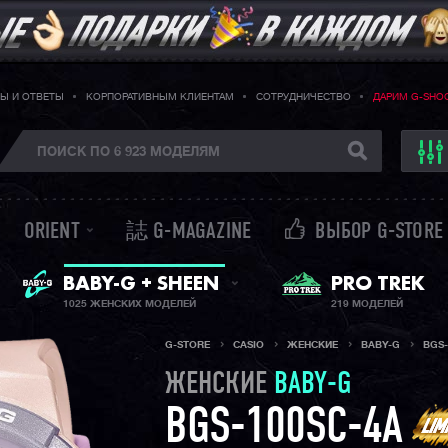
Ы И ОТВЕТЫ
КОРПОРАТИВНЫМ КЛИЕНТАМ
СОТРУДНИЧЕСТВО
ДАРИМ G-SHO
ORIENT
誌 G-MAGAZINE
ВЫБОР G-STORE
ЖЕНСКИЕ ЧАСЫ
PRO TREK
BABY-G + SHEEN
1025 ЖЕНСКИХ МОДЕЛЕЙ
219 МОДЕЛЕЙ
G-STORE
CASIO
ЖЕНСКИЕ
BABY-G
BGS-
ЖЕНСКИЕ
BABY-G
BGS-100SC-4A