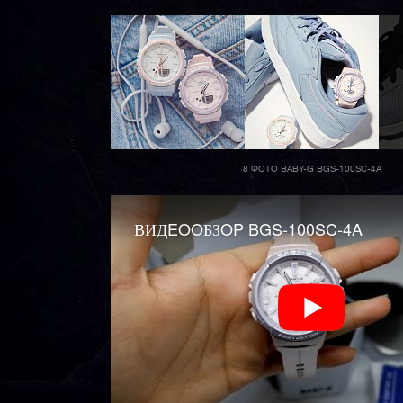
8 ФОТО BABY-G BGS-100SC-4A
ВИДEOOБЗOP BGS-100SC-4A