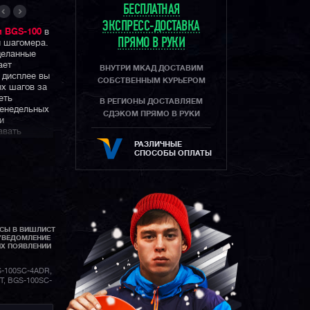
БЕСПЛАТНАЯ
ЭКСПРЕСС-ДОСТАВКА
и BGS-100
в
ПРЯМО В РУКИ
й шагомера.
деланные
ает
ВНУТРИ МКАД ДОСТАВИМ
 дисплее вы
СОБСТВЕННЫМ КУРЬЕРОМ
х шагов за
еть
В РЕГИОНЫ ДОСТАВЛЯЕМ
женедельных
СДЭКОМ ПРЯМО В РУКИ
и
авать
.
РАЗЛИЧНЫЕ
СПОСОБЫ ОПЛАТЫ
их активный
сти их можно
АСЫ В ВИШЛИСТ
УВЕДОМЛЕНИЕ
ИХ ПОЯВЛЕНИИ
-100SC-4ADR,
T, BGS-100SC-