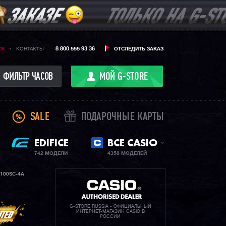
8 800 555 93 36
CK
КОНТАКТЫ
ОТСЛЕДИТЬ ЗАКАЗ
ФИЛЬТР ЧАСОВ
МОЙ G-STORE
SALE
ПОДАРОЧНЫЕ КАРТЫ
EDIFICE
ВСЕ CASIO
742 МОДЕЛИ
4358 МОДЕЛЕЙ
100SC-4A
G-STORE RUSSIA - ОФИЦИАЛЬНЫЙ
ИНТЕРНЕТ-МАГАЗИН CASIO В
РОССИИ