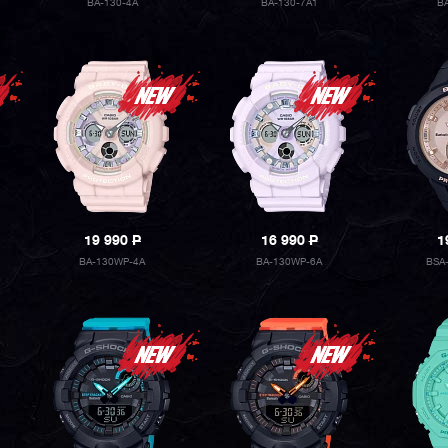
BA-130-4A
BA-130-7A1
B
19 990
P
16 990
P
1
BA-130WP-4A
BA-130WP-6A
BSA