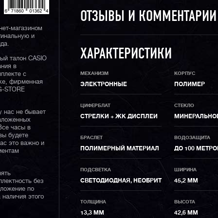
ОТЗЫВЫ И КОММЕНТАРИ
нет-магазином
гинальную и
да.
ХАРАКТЕРИСТИКИ
ный талон CASIO
ания в
МЕХАНИЗМ
КОРПУС
плекте с
ке, фирменная
ЭЛЕКТРОННЫЕ
ПОЛИМЕР
 G-STORE
ЦИФЕРБЛАТ
СТЕКЛО
у нас не бывает
СТРЕЛКИ + ЖК ДИСПЛЕИ
МИНЕРАЛЬНО
наложенных
Все часы в
вы будете
БРАСЛЕТ
ВОДОЗАЩИТА
нас это важно и
ПОЛИМЕРНЫЙ МАТЕРИАЛ
ДО 100 МЕТРО
иентам
ПОДСВЕТКА
ШИРИНА
нять
СВЕТОДИОДНАЯ, НЕОБРИТ
45,2 ММ
плектность без
дложение по
 наличия этого
ТОЛЩИНА
ВЫСОТА
13,3 ММ
42,6 ММ