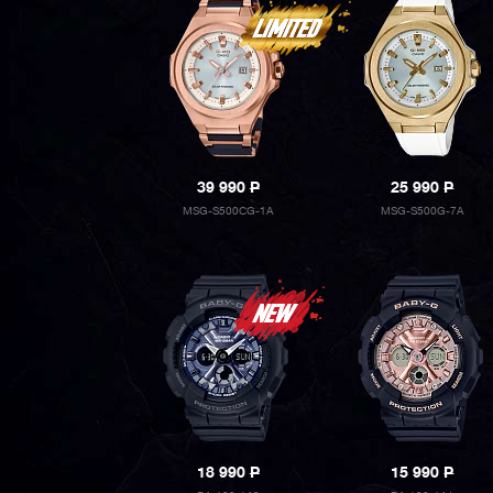
39 990
P
25 990
P
MSG-S500CG-1A
MSG-S500G-7A
18 990
P
15 990
P