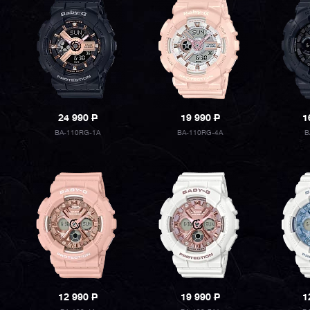
24 990
P
19 990
P
1
BA-110RG-1A
BA-110RG-4A
B
12 990
P
19 990
P
1