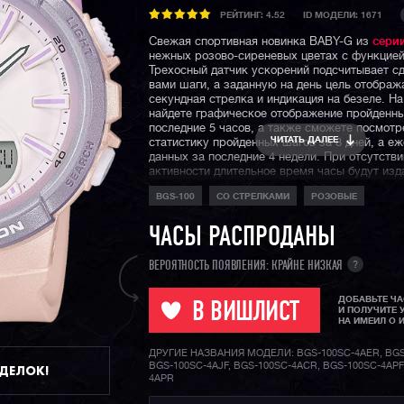
РЕЙТИНГ:
4.52
ID МОДЕЛИ: 1671
Свежая спортивная новинка BABY-G из
сери
нежных розово-сиреневых цветах с функцие
Трехосный датчик ускорений подсчитывает с
вами шаги, а заданную на день цель отображ
секундная стрелка и индикация на безеле. На
найдете графическое отображение пройденны
последние 5 часов, а также сможете посмотр
ЧИТАТЬ ДАЛЕЕ
статистику пройденных шагов за 8 дней, а е
данных за последние 4 недели. При отсутстви
активности длительное время часы будут изд
звуковой сигнал, пытаясь вас "расшевелить"
BGS-100
СО СТРЕЛКАМИ
РОЗОВЫЕ
Прекрасный выбор для всех девушек, ведущ
образ жизни, а благодаря водонепроницаемо
ЧАСЫ РАСПРОДАНЫ
не снимать даже в бассейне или в душе.
?
ВЕРОЯТНОСТЬ ПОЯВЛЕНИЯ: КРАЙНЕ НИЗКАЯ
ДОБАВЬТЕ Ч
В ВИШЛИСТ
И ПОЛУЧИТЕ 
НА ИМЕИЛ О 
ДРУГИЕ НАЗВАНИЯ МОДЕЛИ: BGS-100SC-4AER, BGS
BGS-100SC-4AJF, BGS-100SC-4ACR, BGS-100SC-4APF
ДДЕЛОК!
4APR