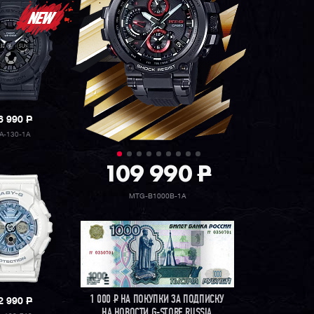
6 990
P
A-130-1A
109 990
P
MTG-B1000B-1A
1 000
Р
НА ПОКУПКИ ЗА ПОДПИСКУ
2 990
P
НА НОВОСТИ G-STORE RUSSIA