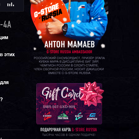
Ю
-4A
щим
в этих
 для
м?
ПОДАРОЧНАЯ КАРТА
G-STORE RUSSIA
ТЫСЯЧА ЧАСОВ В ОДНОМ ПОДАРКЕ!