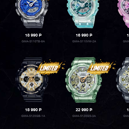
18 990
P
16 990
P
1
GMA-S110TB-8A
GMA-S110VW-2A
GMA
18 990
P
22 990
P
1
GMA-S120GB-1A
GMA-S120GS-3A
GMA