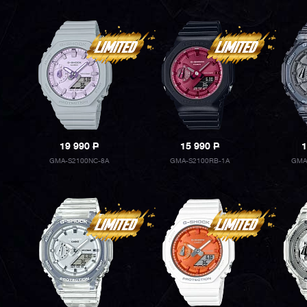
19 990
P
15 990
P
1
GMA-S2100NC-8A
GMA-S2100RB-1A
GMA