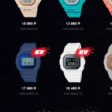
15 990
P
13 990
P
1
GMD-B300-4E
GMD-B300SC-2E
GMD
17 990
P
16 490
P
1
GMD-S5600-2E
GMD-S5600-7E
GM