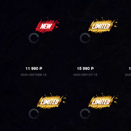
11 990
P
15 990
P
1
GMD-S5610BB-1E
GMD-S5610IT-1E
GMD