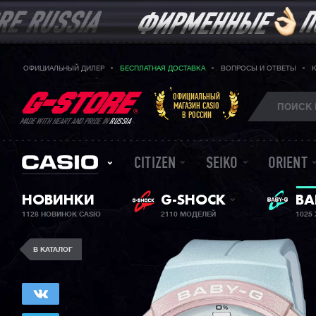
ОФИЦИАЛЬНЫЙ ДИЛЕР
БЕСПЛАТНАЯ ДОСТАВКА
ВОПРОСЫ И ОТВЕТЫ
ОФИЦИАЛЬНЫЙ
МАГАЗИН CASIO
В РОССИИ
MADE WITH HEART AND PRIDE IN
RUSSIA
CITIZEN
SEIKO
ORIENT
ЖЕ
НОВИНКИ
G-SHOCK
BA
1128 НОВИНОК CASIO
2110 МОДЕЛЕЙ
1025
В КАТАЛОГ