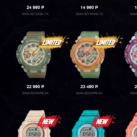
24 990
P
14 990
P
1
GMA-S2100SK-7A
GMA-S2100WS-7A
GMA
22 990
P
23 490
P
2
GMA-S2200PE-3A
GMA-S2200PE-5A
GMA