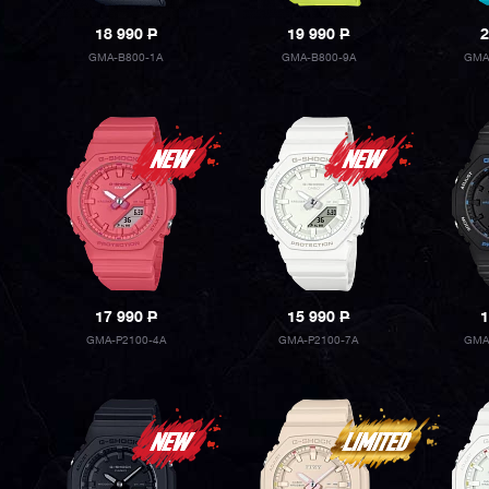
18 990
P
19 990
P
2
GMA-B800-1A
GMA-B800-9A
GMA
17 990
P
15 990
P
1
GMA-P2100-4A
GMA-P2100-7A
GMA