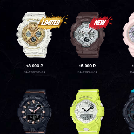
18 990
P
15 990
P
1
BA-130CVG-7A
BA-130SW-5A
BA