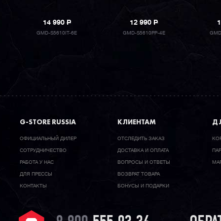
14 990
P
12 990
P
1
GMD-S5610IT-6E
GMD-S5610PP-4E
GMD
G-STORE RUSSIA
КЛИЕНТАМ
ДЛ
ОФИЦИАЛЬНЫЙ ДИЛЕР
ОТСЛЕДИТЬ ЗАКАЗ
КО
CОТРУДНИЧЕСТВО
ДОСТАВКА И ОПЛАТА
ПА
РАБОТА У НАС
ВОПРОСЫ И ОТВЕТЫ
МА
ДЛЯ ПРЕССЫ
ВОЗВРАТ ТОВАРА
КОНТАКТЫ
БОНУСЫ И ПОДАРКИ