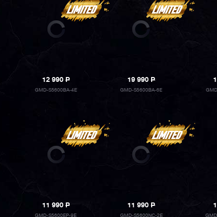
12 990
P
19 990
P
1
GMD-S5600BA-4E
GMD-S5600BA-6E
GMD
11 990
P
11 990
P
1
GMD-S5600EP-9E
GMD-S5600NC-2E
GMD