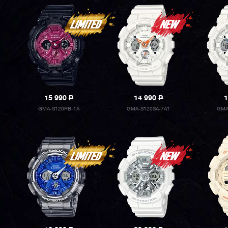
15 990
P
14 990
P
1
GMA-S120RB-1A
GMA-S120SA-7A1
GMA