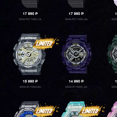
17 990
P
17 990
P
1
GMA-P2110SC-2A
GMA-P2110SC-4A
GMA
15 990
P
14 990
P
1
GMA-S110GS-8A
GMA-S110MC-2A
GMA