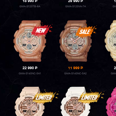
18 990
P
29 990
P
1
GMA-S120TB-8A
GMA-S120VA-7A
GM
22 990
P
11 999
P
2
GMA-S140NC-5A1
GMA-S140NC-5A2
GMA