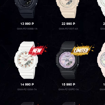
13 990
P
22 990
P
2
GMA-P2100BB-1A
GMA-P2100IT-4A
GMA
14 990
P
15 990
P
1
GMA-P2100M-7A
GMA-P2100PC-1A
GMA