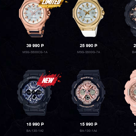
39 990
P
25 990
P
2
MSG-S500CG-1A
MSG-S500G-7A
BA
18 990
P
15 990
P
1
BA-130-1A2
BA-130-1A4