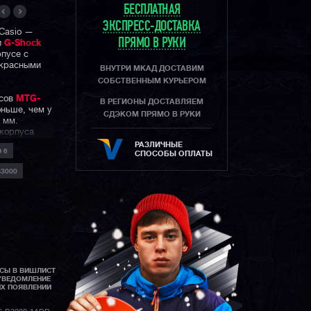
БЕСПЛАТНАЯ
ЭКСПРЕСС-ДОСТАВКА
 Casio —
ПРЯМО В РУКИ
и
G-Shock
пусе с
 красными
ВНУТРИ МКАД ДОСТАВИМ
СОБСТВЕННЫМ КУРЬЕРОМ
асов
MTG-
В РЕГИОНЫ ДОСТАВЛЯЕМ
ньше, чем у
СДЭКОМ ПРЯМО В РУКИ
 мм.
 корпуса
РАЗЛИЧНЫЕ
 6
СПОСОБЫ ОПЛАТЫ
е задней
3000
боковыми
ом корпус
а у моделей
ическим, как
вает
ет цельная
ся задней
АСЫ В ВИШЛИСТ
 только в
УВЕДОМЛЕНИЕ
ве CASIO в
ИХ ПОЯВЛЕНИИ
асах по
пречная