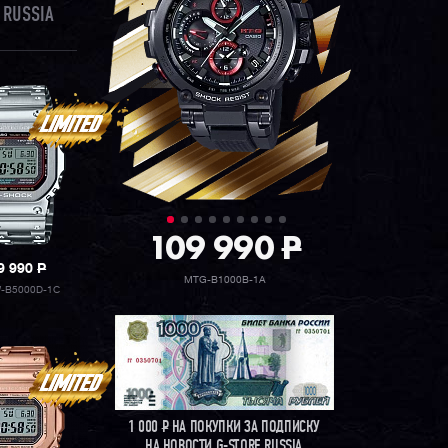
 RUSSIA
109 990
P
9 990
P
MTG-B1000B-1A
-B5000D-1C
1 000
Р
НА ПОКУПКИ ЗА ПОДПИСКУ
НА НОВОСТИ G-STORE RUSSIA