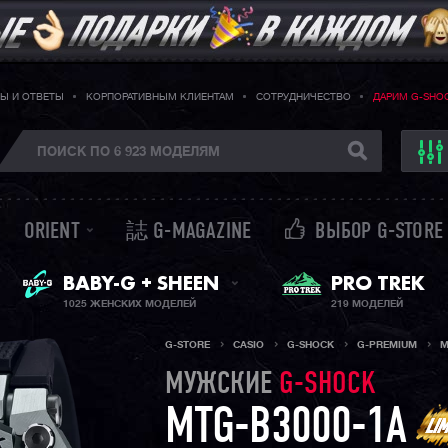
Ы И ОТВЕТЫ
КОРПОРАТИВНЫМ КЛИЕНТАМ
СОТРУДНИЧЕСТВО
ДАРИМ G-SHO
ORIENT
誌 G-MAGAZINE
ВЫБОР G-STORE
ЖЕНСКИЕ ЧАСЫ
PRO TREK
BABY-G + SHEEN
1025 ЖЕНСКИХ МОДЕЛЕЙ
219 МОДЕЛЕЙ
G-STORE
CASIO
G-SHOCK
G-PREMIUM
M
МУЖСКИЕ
G-SHOCK
MTG-B3000-1A