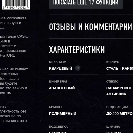
нет-магазином
гинальную и
ОТЗЫВЫ И КОММЕНТАРИ
да.
ный талон CASIO
ания в
плекте с
ХАРАКТЕРИСТИКИ
ке, фирменная
 G-STORE
МЕХАНИЗМ
КОРПУС
?
КВАРЦЕВЫЙ
СТАЛЬ + КАРБ
у нас не бывает
наложенных
Все часы в
ЦИФЕРБЛАТ
СТЕКЛО
вы будете
нас это важно и
АНАЛОГОВЫЙ
САПФИРОВОЕ 
иентам
АНТИБЛИК
нять
БРАСЛЕТ
ВОДОЗАЩИТА
плектность без
ПОЛИМЕРНЫЙ
ДО 200 МЕТР
дложение по
 наличия этого
ПОДСВЕТКА
ШИРИНА