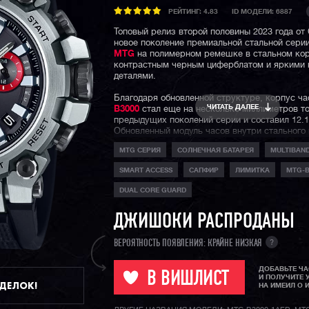
РЕЙТИНГ:
4.83
ID МОДЕЛИ: 6887
Топовый релиз второй половины 2023 года от
новое поколение премиальной стальной сери
MTG
на полимерном ремешке в стальном кор
контрастным черным циферблатом и яркими
деталями.
Благодаря обновленной структуре, корпус ч
ЧИТАТЬ ДАЛЕЕ
B3000
стал еще на несколько миллиметров то
предыдущих поколений серии и составил 12.1
Обновленный модуль часов внутри стального
надежно защищен карбоновым монококом.
MTG СЕРИЯ
СОЛНЕЧНАЯ БАТАРЕЯ
MULTIBAND
Отдельно стоит отметить инженерное решени
SMART ACCESS
САПФИР
ЛИМИТКА
MTG-B
крышки часов, она является одним целым с 
защитными наплывами корпуса. Таким образ
DUAL CORE GUARD
лишился полимерной прослойки, которая был
MTG-B1000
, но и не является цельно металл
ДЖИШОКИ РАСПРОДАНЫ
у моделей
MTG-B2000
, сверху модуль покры
стальной безель, а сбоку и сзади его защища
металлическая стальная оболочка, являющая
?
ВЕРОЯТНОСТЬ ПОЯВЛЕНИЯ: КРАЙНЕ НИЗКАЯ
крышкой часов.
ДОБАВЬТЕ Ч
Часы из премиальной серии MTG собираются
В ВИШЛИСТ
И ПОЛУЧИТЕ 
ДДЕЛОК!
Японии на высоко-технологичном производст
НА ИМЕИЛ О 
Ямагата и данная модель не исключение. В ч
прежнему используется технологически безу