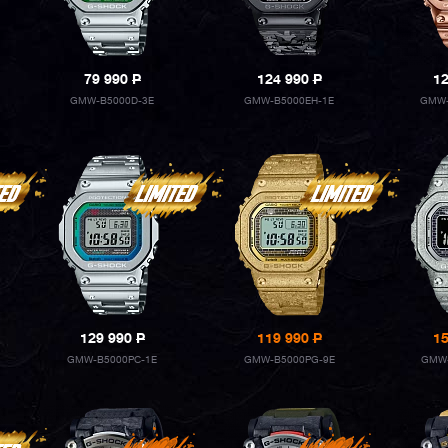
79 990
P
124 990
P
1
GMW-B5000D-3E
GMW-B5000EH-1E
GMW-
129 990
P
119 990
P
1
GMW-B5000PC-1E
GMW-B5000PG-9E
GMW-