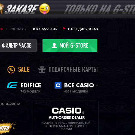
8 800 555 93 36
CK
КОНТАКТЫ
ОТСЛЕДИТЬ ЗАКАЗ
ФИЛЬТР ЧАСОВ
МОЙ G-STORE
SALE
ПОДАРОЧНЫЕ КАРТЫ
EDIFICE
ВСЕ CASIO
742 МОДЕЛИ
4358 МОДЕЛЕЙ
TG-B3000-1A
G-STORE RUSSIA - ОФИЦИАЛЬНЫЙ
ИНТЕРНЕТ-МАГАЗИН CASIO В
РОССИИ