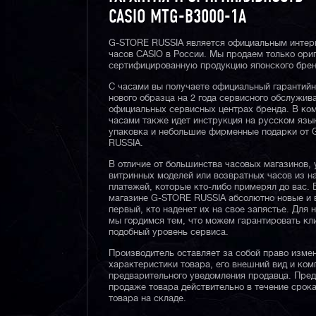
CASIO MTG-B3000-1A
G-STORE RUSSIA является официальным интер
часов CASIO в России. Мы продаем только ори
сертифицированную продукцию японского брен
С часами вы получаете официальный гарантий
нового образца на 2 года сервисного обслужив
официальных сервисных центрах бренда. В ком
часами также идет инструкция на русском язы
упаковка и небольшие фирменные подарки от
RUSSIA.
В отличие от большинства часовых магазинов, 
витринных моделей или возвратных часов из 
платежей, которые кто-либо примерял до вас. 
магазине G-STORE RUSSIA абсолютно новые и 
первый, кто наденет их на свое запястье. Для 
мы гордимся тем, что можем гарантировать кл
подобный уровень сервиса.
Производитель оставляет за собой право изме
характеристики товара, его внешний вид и ком
предварительного уведомления продавца. Пре
продаже товара действительно в течение срока
товара на складе.