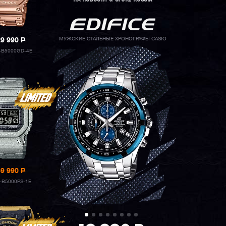
МУЖСКИЕ СТАЛЬНЫЕ ХРОНОГРАФЫ CASIO
29 990
P
B5000GD-4E
59 990
P
B5000PS-1E