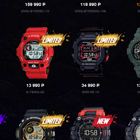
159 990
P
119 990
P
1
GWG-B1000EC-1A
GWG-B1000MG-1A9
G
13 990
P
34 990
P
1
G-7900A-4E
GXW-56-1A
G