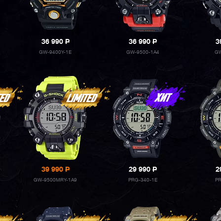
36 990
P
36 990
P
3
GW-9400Y-1E
GW-9500-1A4
GW
39 990
P
29 990
P
2
GW-9500MRY-1A9
PRG-340-1E
PR