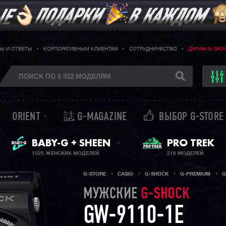
Ы И ОТВЕТЫ
КОРПОРАТИВНЫМ КЛИЕНТАМ
СОТРУДНИЧЕСТВО
ДАРИМ G-SHO
ORIENT
誌 G-MAGAZINE
ВЫБОР G-STORE
ЖЕНСКИЕ ЧАСЫ
BABY-G + SHEEN
PRO TREK
1025 ЖЕНСКИХ МОДЕЛЕЙ
219 МОДЕЛЕЙ
G-STORE
CASIO
G-SHOCK
G-PREMIUM
G
МУЖСКИЕ
G-SHOCK
GW-9110-1E