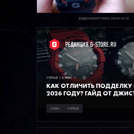
ВИДЕООБЗОР CASIO GW-9110-1E
РЕДАКЦИЯ G-STORE.RU
СТАТЬЯ  |  8 МИН
КАК ОТЛИЧИТЬ ПОДДЕЛКУ C
2026 ГОДУ? ГАЙД ОТ ДЖИС
CASIO
СТАТЬЯ