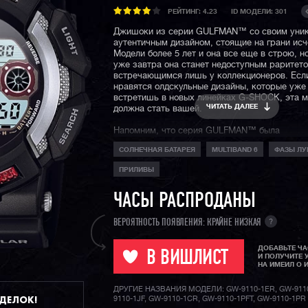
РЕЙТИНГ:
4.23
ID МОДЕЛИ: 301
Джишоки из серии GULFMAN™ со своим уни
аутентичным дизайном, стоящие на грани исч
Модели более 5 лет и она все еще в строю, 
уже завтра она станет недоступным раритето
встречающимся лишь у коллекционеров. Есл
нравятся олдскульные дизайны, которые уже
встретишь в новых линейках G-SHOCK, эта 
ЧИТАТЬ ДАЛЕЕ
должна стать вашей.
Напомним, что серия GULFMAN™ была
предшественником современной серии
GUL
СОЛНЕЧНАЯ БАТАРЕЯ
MULTIBAND 6
ФАЗЫ ЛУ
отличается своей устойчивость к суровым ус
морской воды и способна успешно противост
ПРИЛИВЫ
ржавчине и коррозии.
На борту синхронизация времени по радио-си
ЧАСЫ РАСПРОДАНЫ
график приливов и отливов, отображение фаз
солнечная батарея и отображение уровня за
?
ВЕРОЯТНОСТЬ ПОЯВЛЕНИЯ: КРАЙНЕ НИЗКАЯ
батареи.
ДОБАВЬТЕ Ч
В ВИШЛИСТ
И ПОЛУЧИТЕ 
НА ИМЕИЛ О 
ДРУГИЕ НАЗВАНИЯ МОДЕЛИ: GW-9110-1ER, GW-911
ДДЕЛОК!
9110-1JF, GW-9110-1CR, GW-9110-1PFT, GW-9110-1PR