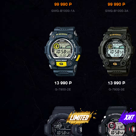
99 990
P
99 990
P
GWG-B1000-1A
GWG-B1000-3A
13 990
P
13 990
P
G-7900-2E
G-7900-3E