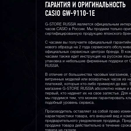
ГАРАНТИЯ И ОРИГИНАЛЬНОСТЬ
CASIO GW-9110-1E
G-STORE RUSSIA является официальным интер
часов CASIO в России. Мы продаем только ори
сертифицированную продукцию японского брен
С часами вы получаете официальный гарантий
нового образца на 2 года сервисного обслужив
официальных сервисных центрах бренда. В ком
часами также идет инструкция на русском язы
упаковка и небольшие фирменные подарки от
RUSSIA.
В отличие от большинства часовых магазинов, 
витринных моделей или возвратных часов из 
платежей, которые кто-либо примерял до вас. 
магазине G-STORE RUSSIA абсолютно новые и 
первый, кто наденет их на свое запястье. Для 
мы гордимся тем, что можем гарантировать кл
подобный уровень сервиса.
Производитель оставляет за собой право изме
характеристики товара, его внешний вид и ком
предварительного уведомления продавца. Пре
продаже товара действительно в течение срока
товара на складе.