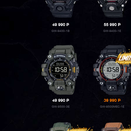
49 990
P
55 990
P
GW-9400-1B
GW-9400-1E
49 990
P
39 990
P
GW-9500-3E
GW-9500MEC-1E