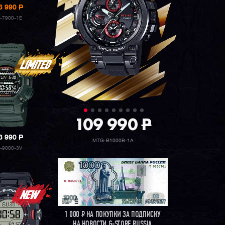
3 990
P
-7900-1E
109 990
P
3 990
P
MTG-B1000B-1A
-9000-3V
1 000
Р
НА ПОКУПКИ ЗА ПОДПИСКУ
НА НОВОСТИ G-STORE RUSSIA