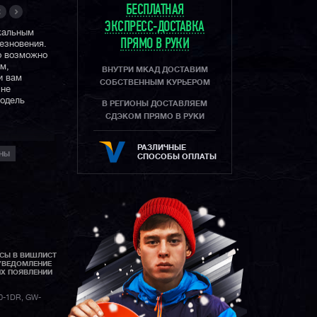
БЕСПЛАТНАЯ
ЭКСПРЕСС-ДОСТАВКА
кальным
ПРЯМО В РУКИ
езновения.
но возможно
м,
ВНУТРИ МКАД ДОСТАВИМ
и вам
СОБСТВЕННЫМ КУРЬЕРОМ
 не
модель
В РЕГИОНЫ ДОСТАВЛЯЕМ
СДЭКОМ ПРЯМО В РУКИ
FMASTER™
и
РАЗЛИЧНЫЕ
НЫ
ловиям
СПОСОБЫ ОПЛАТЫ
оять
гналу,
 Луны,
ряда
АСЫ В ВИШЛИСТ
УВЕДОМЛЕНИЕ
ИХ ПОЯВЛЕНИИ
0-1DR, GW-