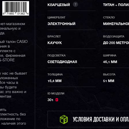
?
КВАРЦЕВЫЙ
ТИТАН + ПОЛ
ЦИФЕРБЛАТ
СТЕКЛО
нет-магазином
ЭЛЕКТРОННЫЙ
МИНЕРАЛЬНО
гинальную и
да.
БРАСЛЕТ
ВОДОЗАЩИТА
ный талон CASIO
КАУЧУК
ДО 200 МЕТР
ания в
плекте с
ке, фирменная
ПОДСВЕТКА
ШИРИНА
 G-STORE
СВЕТОДИОДНАЯ
46,1 ММ
у нас не бывает
ТОЛЩИНА
ВЫСОТА
наложенных
16,4 ММ
51 ММ
Все часы в
вы будете
нас это важно и
ID МОДЕЛИ
иентам
301
нять
плектность без
дложение по
УСЛОВИЯ ДОСТАВКИ И ОП
 наличия этого