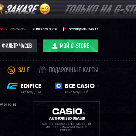
8 800 555 93 36
CK
КОНТАКТЫ
ОТСЛЕДИТЬ ЗАКАЗ
ФИЛЬТР ЧАСОВ
МОЙ G-STORE
SALE
ПОДАРОЧНЫЕ КАРТЫ
EDIFICE
ВСЕ CASIO
742 МОДЕЛИ
4357 МОДЕЛЕЙ
W-9110-1E
G-STORE RUSSIA - ОФИЦИАЛЬНЫЙ
ИНТЕРНЕТ-МАГАЗИН CASIO В
РОССИИ