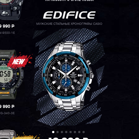
МУЖСКИЕ СТАЛЬНЫЕ ХРОНОГРАФЫ CASIO
9 990
P
-9500-1E
9 990
P
G-340-3E