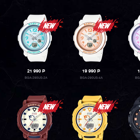
21 990
P
19 990
P
1
BGA-290US-2A
BGA-290US-4A
BG