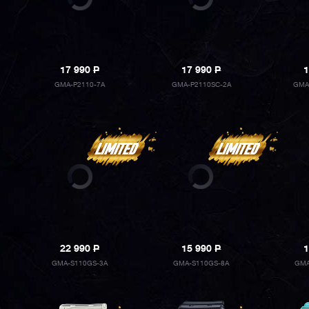
17 990
P
17 990
P
1
GMA-P2110-7A
GMA-P2110SC-2A
GMA
22 990
P
15 990
P
1
GMA-S110GS-3A
GMA-S110GS-8A
GMA