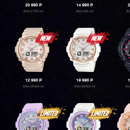
20 990
P
14 990
P
2
BGA-275M-3A
BGA-280-4A
BG
12 990
P
19 990
P
1
BGA-280BA-4A
BGA-280BA-7A
BG