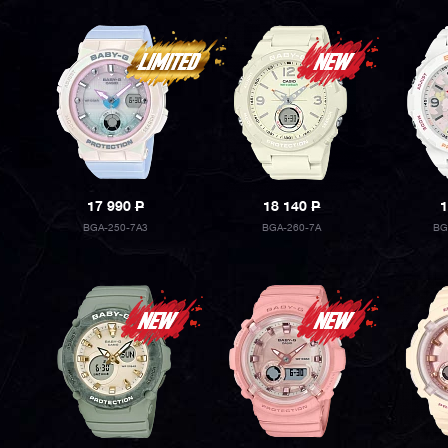
17 990
P
18 140
P
1
BGA-250-7A3
BGA-260-7A
BG