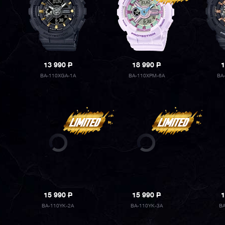
13 990
P
18 990
P
1
BA-110XGA-1A
BA-110XPM-6A
BA
15 990
P
15 990
P
1
BA-110YK-2A
BA-110YK-3A
B