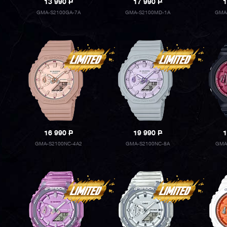
13 990
P
17 990
P
1
GMA-S2100GA-7A
GMA-S2100MD-1A
GMA
16 990
P
19 990
P
1
GMA-S2100NC-4A2
GMA-S2100NC-8A
GMA