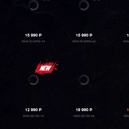
15 990
P
15 990
P
1
GMA-S140PG-1A
GMA-S140PG-4A
GMA
12 990
P
19 990
P
1
GMA-S2100-1A
GMA-S2100-4A
GMA