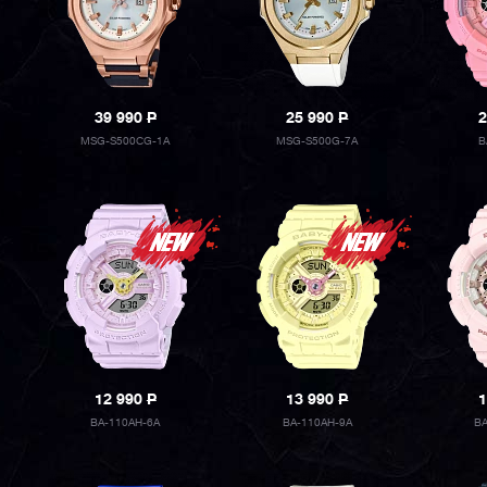
39 990
P
25 990
P
2
MSG-S500CG-1A
MSG-S500G-7A
B
12 990
P
13 990
P
1
BA-110AH-6A
BA-110AH-9A
BA