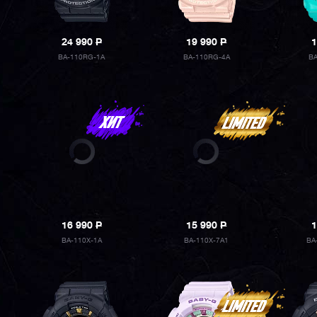
24 990
P
19 990
P
1
BA-110RG-1A
BA-110RG-4A
B
16 990
P
15 990
P
1
BA-110X-1A
BA-110X-7A1
BA