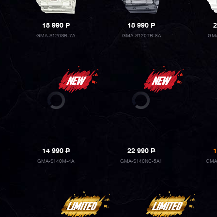
15 990
P
18 990
P
2
GMA-S120SR-7A
GMA-S120TB-8A
GMA
14 990
P
22 990
P
1
GMA-S140M-4A
GMA-S140NC-5A1
GMA