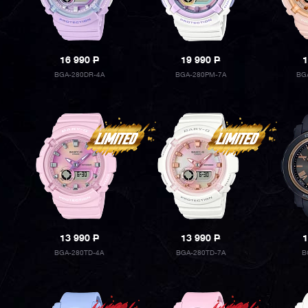
16 990
P
19 990
P
1
BGA-280DR-4A
BGA-280PM-7A
BG
13 990
P
13 990
P
1
BGA-280TD-4A
BGA-280TD-7A
B