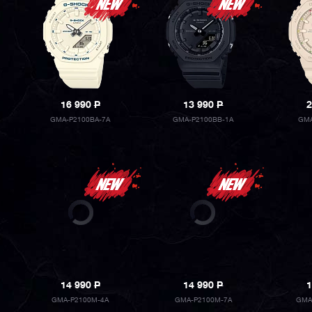
16 990
P
13 990
P
2
GMA-P2100BA-7A
GMA-P2100BB-1A
GMA
14 990
P
14 990
P
1
GMA-P2100M-4A
GMA-P2100M-7A
GMA