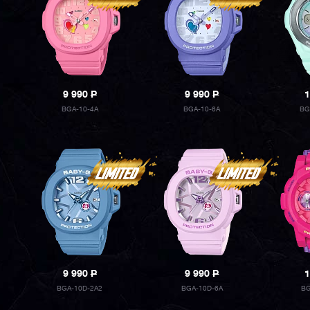
9 990
P
9 990
P
1
BGA-10-4A
BGA-10-6A
BG
9 990
P
9 990
P
1
BGA-10D-2A2
BGA-10D-6A
BG