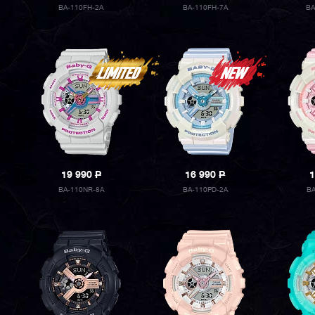
BA-110FH-2A
BA-110FH-7A
BA
19 990
P
16 990
P
1
BA-110NR-8A
BA-110PD-2A
B