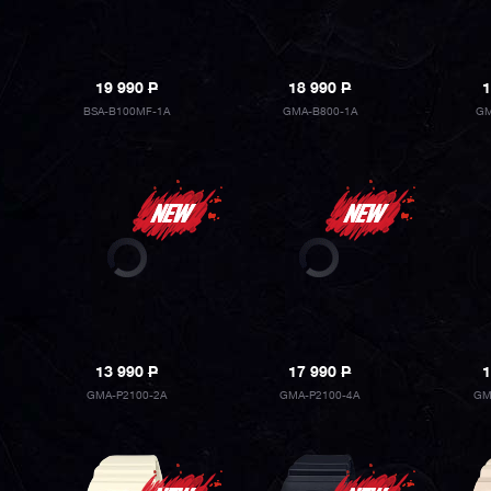
19 990
P
18 990
P
1
BSA-B100MF-1A
GMA-B800-1A
GM
13 990
P
17 990
P
1
GMA-P2100-2A
GMA-P2100-4A
GM