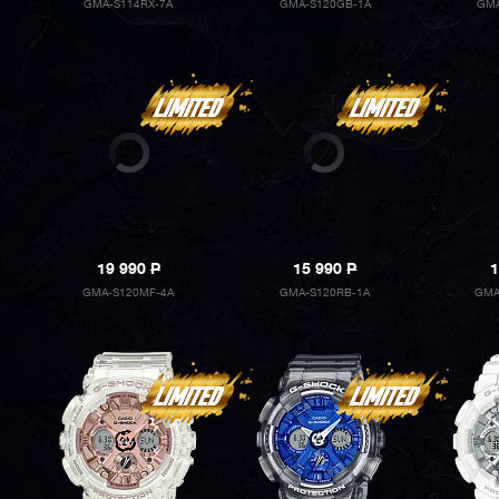
GMA-S114RX-7A
GMA-S120GB-1A
GMA
19 990
P
15 990
P
1
GMA-S120MF-4A
GMA-S120RB-1A
GMA