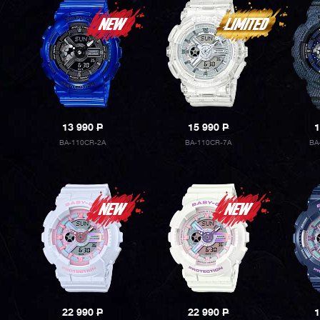
13 990
P
15 990
P
1
BA-110CR-2A
BA-110CR-7A
BA
22 990
P
22 990
P
1