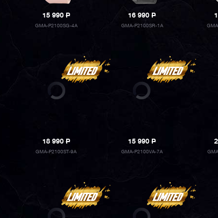
15 990
P
16 990
P
1
GMA-P2100SG-4A
GMA-P2100SR-1A
GMA
18 990
P
15 990
P
2
GMA-P2100ST-9A
GMA-P2100VA-7A
GMA