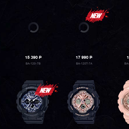
15 390
P
17 990
P
1
BA-120-7B
BA-120T-7A
BA