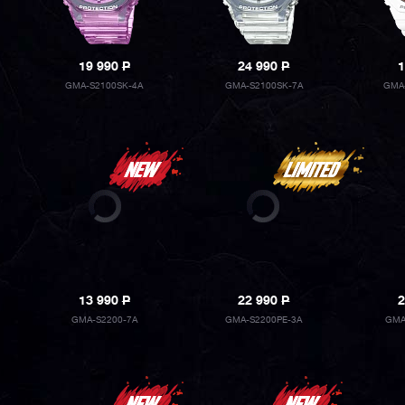
19 990
P
24 990
P
1
GMA-S2100SK-4A
GMA-S2100SK-7A
GMA
13 990
P
22 990
P
2
GMA-S2200-7A
GMA-S2200PE-3A
GMA