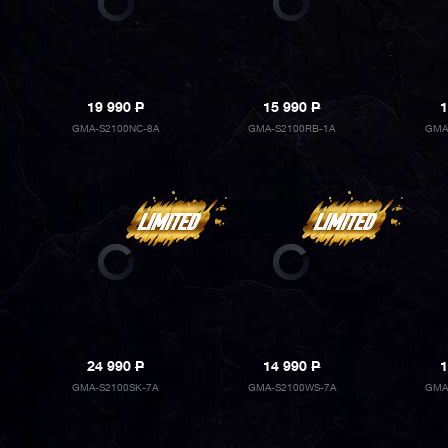
19 990
P
15 990
P
1
GMA-S2100NC-8A
GMA-S2100RB-1A
GMA
24 990
P
14 990
P
1
GMA-S2100SK-7A
GMA-S2100WS-7A
GMA