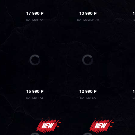
17 990
P
13 990
P
1
BA-120T-7A
BA-120WLP-7A
15 990
P
12 990
P
1
BA-130-1A4
BA-130-4A
B