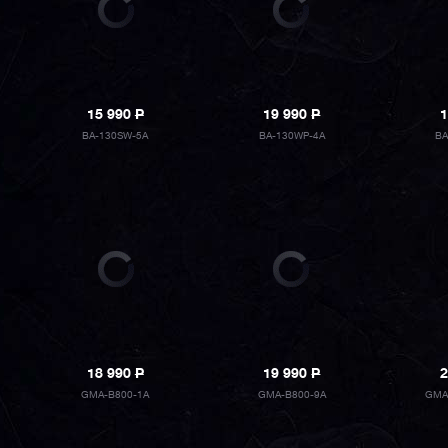
15 990
P
19 990
P
1
BA-130SW-5A
BA-130WP-4A
BA
18 990
P
19 990
P
2
GMA-B800-1A
GMA-B800-9A
GMA