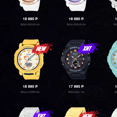
19 990
P
19 990
P
1
BGA-290US-4A
BGA-290US-6A
BG
16 990
P
17 990
P
1
BGA-310RP-9A
BGA-320-1A
B