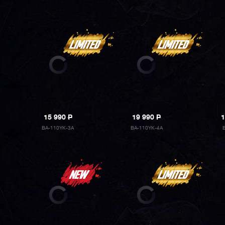
15 990
P
19 990
P
1
BA-110YK-3A
BA-110YK-4A