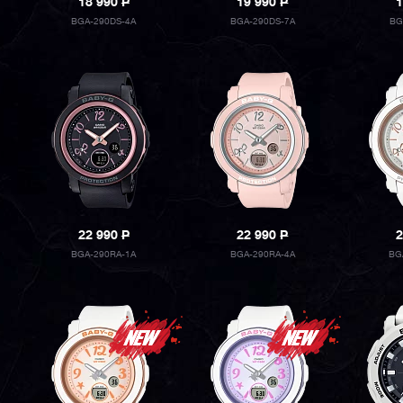
18 990
P
19 990
P
1
BGA-290DS-4A
BGA-290DS-7A
BG
22 990
P
22 990
P
2
BGA-290RA-1A
BGA-290RA-4A
BG