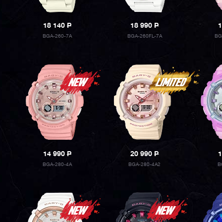
18 140
P
18 990
P
1
BGA-260-7A
BGA-260FL-7A
BG
14 990
P
20 990
P
1
BGA-280-4A
BGA-280-4A2
B