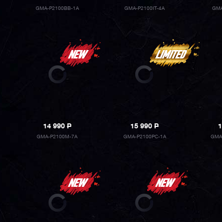
GMA-P2100BB-1A
GMA-P2100IT-4A
GMA
14 990
P
15 990
P
1
GMA-P2100M-7A
GMA-P2100PC-1A
GMA