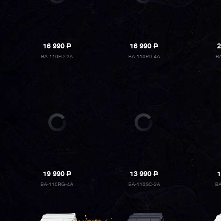
16 990
P
16 990
P
2
BA-110PD-2A
BA-110PD-4A
B
19 990
P
13 990
P
1
BA-110RG-4A
BA-110SC-2A
B