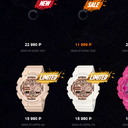
22 990
P
11 999
P
2
GMA-S140NC-5A1
GMA-S140NC-5A2
GMA
15 990
P
15 990
P
1
GMA-S140PG-4A
GMA-S140PG-7A
GMA