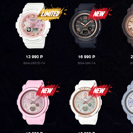
13 990
P
16 990
P
2
BGA-280TD-7A
BGA-290-1A
B