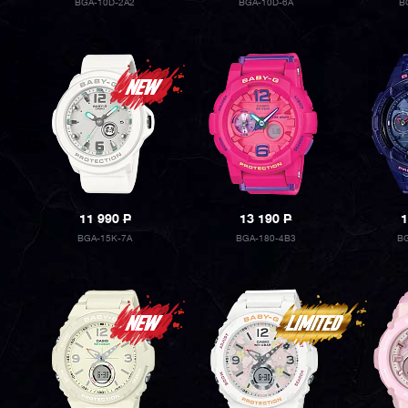
BGA-10D-2A2
BGA-10D-6A
B
11 990
P
13 190
P
1
BGA-15K-7A
BGA-180-4B3
BG