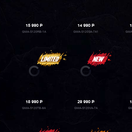
15 990
P
14 990
P
1
GMA-S120RB-1A
GMA-S120SA-7A1
GMA
18 990
P
29 990
P
1
GMA-S120TB-8A
GMA-S120VA-7A
GM