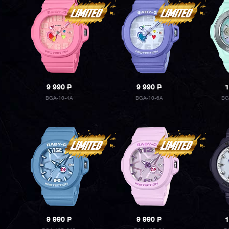
9 990
P
9 990
P
1
BGA-10-4A
BGA-10-6A
BG
9 990
P
9 990
P
1