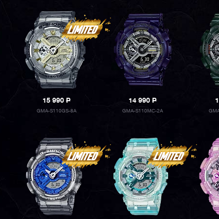
15 990
P
14 990
P
1
GMA-S110GS-8A
GMA-S110MC-2A
GMA