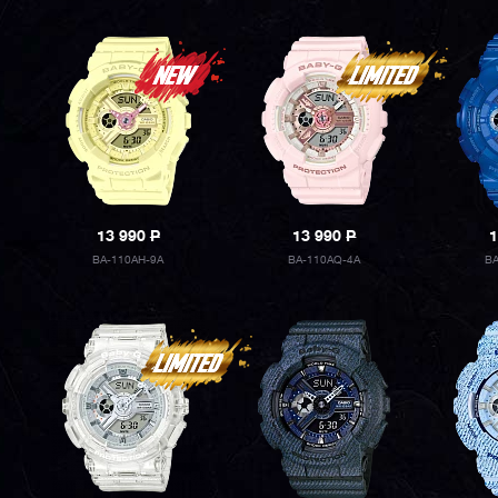
13 990
P
13 990
P
1
BA-110AH-9A
BA-110AQ-4A
BA