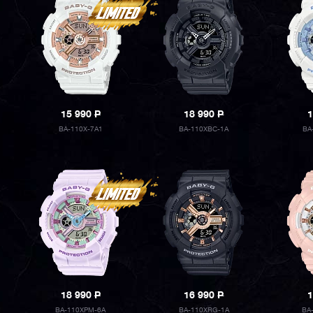
15 990
P
18 990
P
1
BA-110X-7A1
BA-110XBC-1A
BA
18 990
P
16 990
P
1
BA-110XPM-6A
BA-110XRG-1A
BA