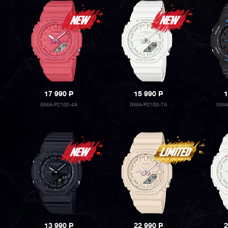
17 990
P
15 990
P
1
GMA-P2100-4A
GMA-P2100-7A
GMA
13 990
P
22 990
P
2