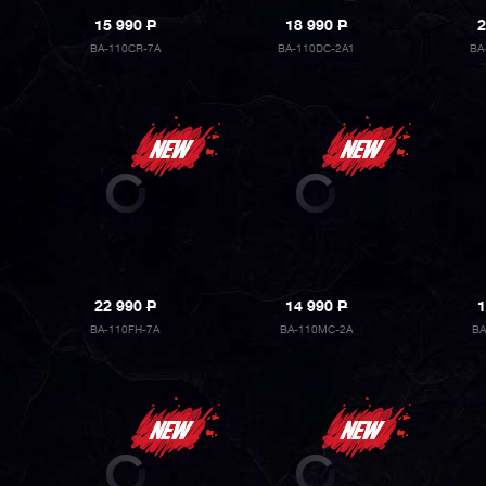
15 990
P
18 990
P
2
BA-110CR-7A
BA-110DC-2A1
BA
22 990
P
14 990
P
1
BA-110FH-7A
BA-110MC-2A
BA