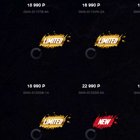
18 990
P
16 990
P
1
GMA-S110TB-8A
GMA-S110VW-2A
GMA
18 990
P
22 990
P
1
GMA-S120GB-1A
GMA-S120GS-3A
GMA