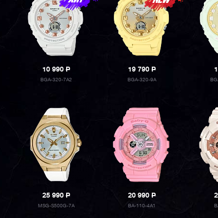
10 990
P
19 790
P
1
BGA-320-7A2
BGA-320-9A
BG
25 990
P
20 990
P
2
MSG-S500G-7A
BA-110-4A1
B