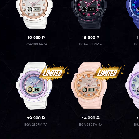
19 990
P
15 990
P
1
BGA-280BA-7A
BGA-280DN-1A
BG
19 990
P
14 990
P
1
BGA-280PM-7A
BGA-280SW-4A
BG