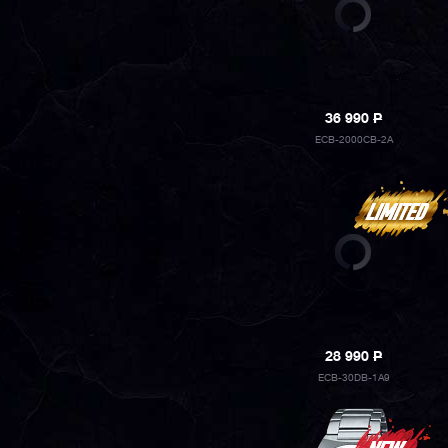
36 990
P
ECB-2000CB-2A
28 990
P
ECB-30DB-1A9