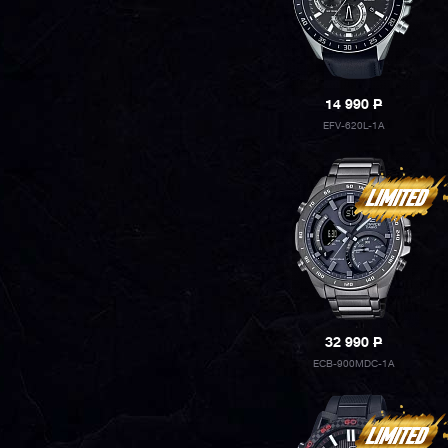
14 990
P
EFV-620L-1A
32 990
P
ECB-900MDC-1A