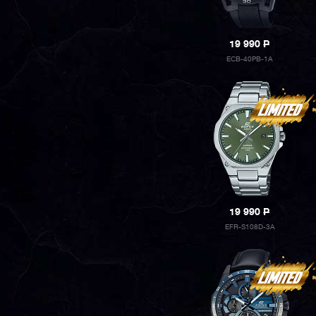
19 990
P
ECB-40PB-1A
19 990
P
EFR-S108D-3A