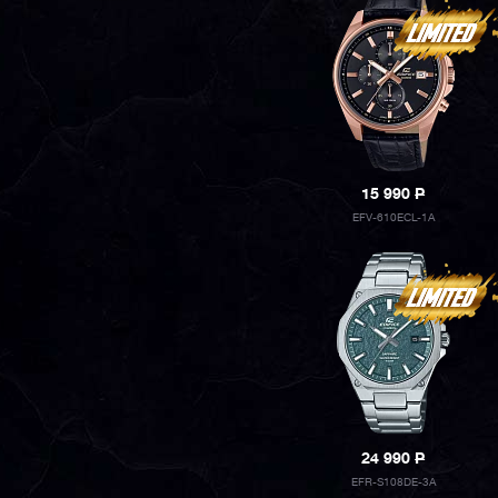
15 990
P
EFV-610ECL-1A
24 990
P
EFR-S108DE-3A