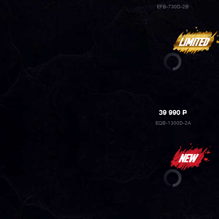
EFB-730D-2B
39 990
P
EQB-1300D-2A