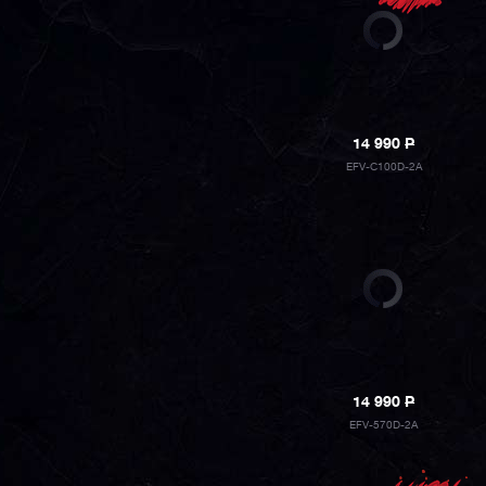
14 990
P
EFV-C100D-2A
14 990
P
EFV-570D-2A