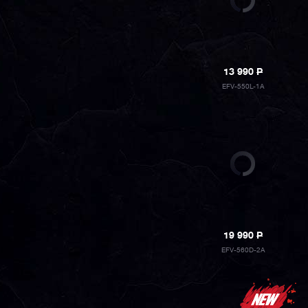
13 990
P
EFV-550L-1A
19 990
P
EFV-560D-2A