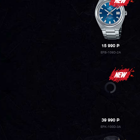
15 990
P
EFB-109D-2A
39 990
P
EFK-100D-3A