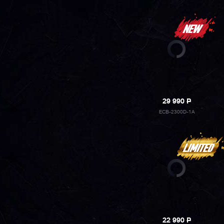
29 990
P
ECB-2300D-1A
22 990
P