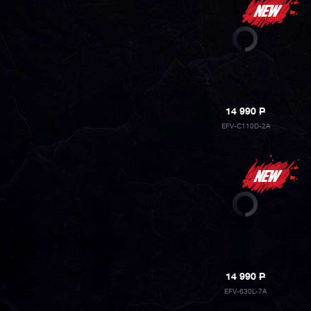
14 990
P
EFV-C110D-2A
14 990
P
EFV-630L-7A