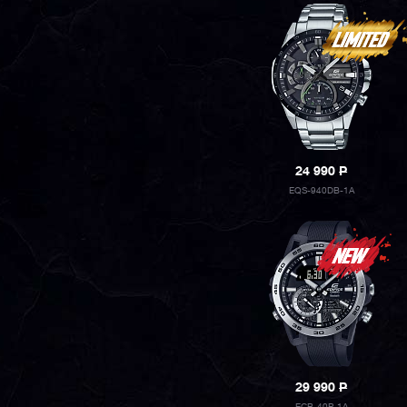
24 990
P
EQS-940DB-1A
29 990
P