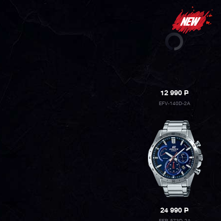
12 990
P
EFV-140D-2A
24 990
P