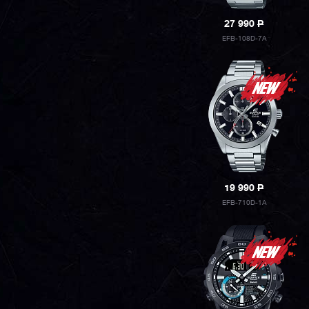
27 990
P
EFB-108D-7A
19 990
P
EFB-710D-1A