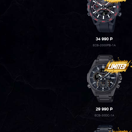
34 990
P
ECB-2000PB-1A
29 990
P
ECB-30DC-1A