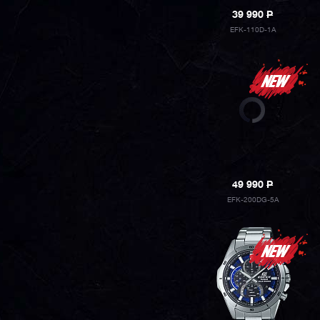
39 990
P
EFK-110D-1A
49 990
P
EFK-200DG-5A