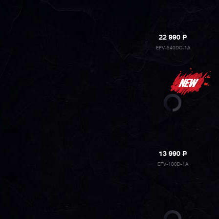
22 990
P
EFV-540DC-1A
13 990
P
EFV-100D-1A