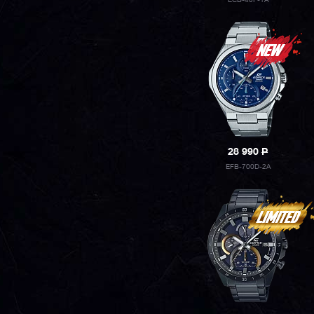
ECB-40P-1A
28 990
P
EFB-700D-2A