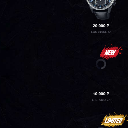
29 990
P
EQS-940NL-1A
19 990
P
EFB-730D-7A