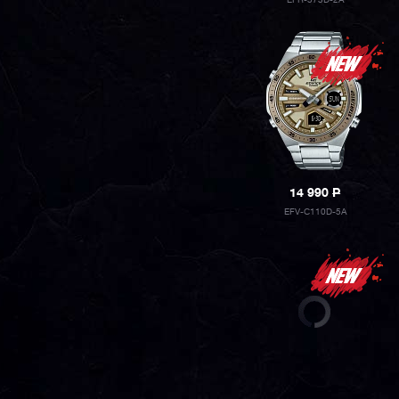
EFR-573D-2A
14 990
P
EFV-C110D-5A