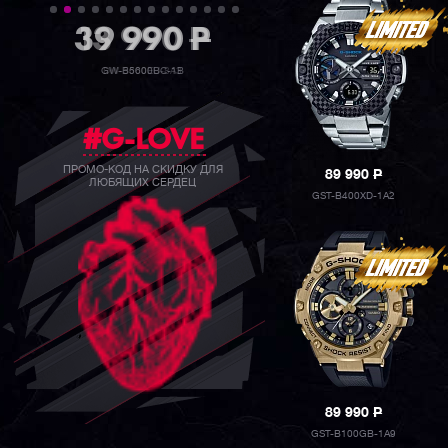
39 990
P
GW-B5600BC-1B
#G-LOVE
ПРОМО-КОД НА СКИДКУ ДЛЯ
89 990
P
ЛЮБЯЩИХ СЕРДЕЦ
GST-B400XD-1A2
89 990
P
GST-B100GB-1A9