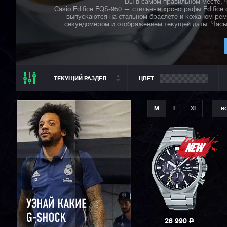
Вы в самом правильном месте, ч
Casio Edifice EQS-950 — стильные хронографы Edifice
выпускаются на стальном браслете и кожаном рем
секундомером и отображением текущей даты. Часы
ТЕКУЩИЙ РАЗДЕЛ
ЦВЕТ
ТЕКУЩИЙ РАЗДЕЛ
M
L
XL
В
ВСЕ CASIO
CASIO G-SHOCK
CASIO BABY-G
CASIO PRO TREK
CASIO EDIFICE
CITIZEN
SEIKO
26 990
P
ORIENT