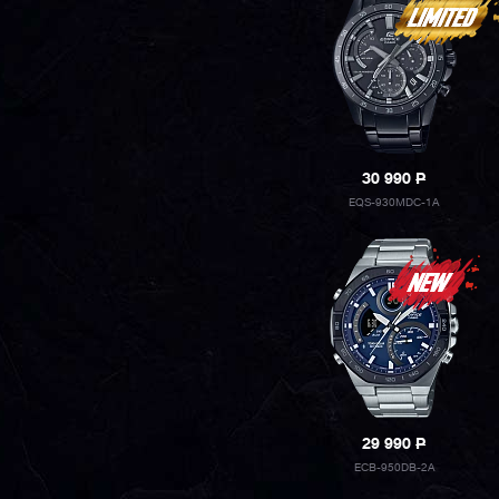
30 990
P
EQS-930MDC-1A
29 990
P
ECB-950DB-2A