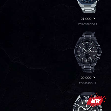
27 990
P
EFS-S570DB-2A
29 990
P
EFV-610DC-1A