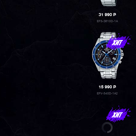
31 990
P
EFS-S610D-1A
15 990
P
EFV-540D-1A2