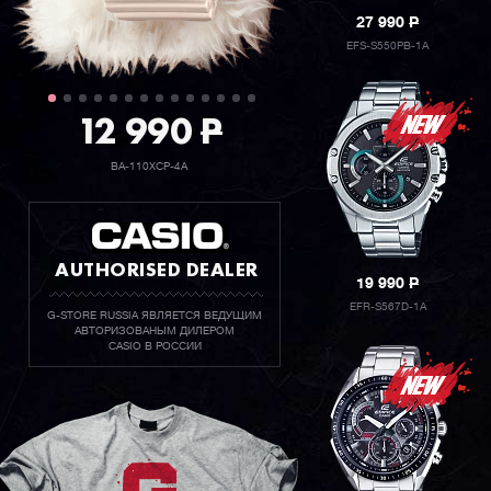
27 990
P
EFS-S550PB-1A
12 990
P
BA-110XCP-4A
AUTHORISED DEALER
19 990
P
EFR-S567D-1A
G-STORE RUSSIA ЯВЛЯЕТСЯ ВЕДУЩИМ
АВТОРИЗОВАНЫМ ДИЛЕРОМ
CASIO В РОССИИ