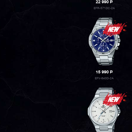
22 990
P
EFR-571DC-2A
15 990
P
EFV-640D-2A